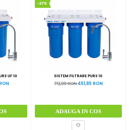
-37%
UR3 UF 10
SISTEM FILTRARE PUR3 10
 RON
712,09 RON
451,85 RON
OS
ADAUGA IN COS