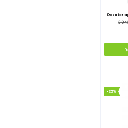
Dozator a
3.04
-22%