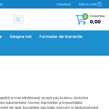
or
Checkout
Intra in cont
Cosul tau:
0
0,00
re
Despre noi
Formular de Garantie
spătă și mai sănătoasă, acasă sau la birou. Acestea
 substanțelor nocive, bacteriilor și impurităților.
ozatoare de apă, bucătărie sau baie, precum și dedurizatoare