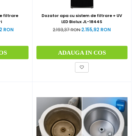
 filtrare
Dozator apa cu sistem de filtrare + UV
i
LED Biolux JL-1844S
02 RON
2.193,37 RON
2.155,92 RON
OS
ADAUGA IN COS