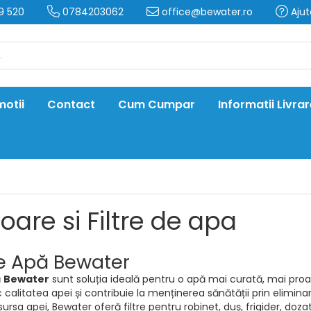
9 520
0784203062
office@bewater.ro
Ajut
otii
Contact
Cum Cumpar
Informatii Livra
oare si Filtre de apa
de Apă Bewater
ă
Bewater
sunt soluția ideală pentru o apă mai curată, mai proa
alitatea apei și contribuie la menținerea sănătății prin eliminarea
sursa apei, Bewater oferă filtre pentru robinet, duș, frigider, d