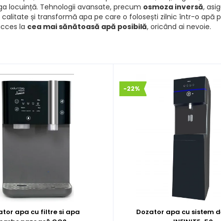
ga locuință. Tehnologii avansate, precum
osmoza inversă
, asi
e calitate și transformă apa pe care o folosești zilnic într-o apă p
 acces la
cea mai sănătoasă apă posibilă
, oricând ai nevoie.
-22%
tor apa cu filtre si apa
Dozator apa cu sistem de