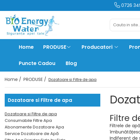
0726 34
PRODUSE
Producatori
Dozatoare
BeWater
si Filtre de
Home
PRODUSE
Producatori
Prom
apa
BioLux
Consumabile
Filtre Apa
Bosch
Puncte Cadou
Blog
Abonamente
Brita
Home /
PRODUSE /
Dozatoare si Filtre de apa
Dozatoare
Apa
Hyundai
Dozat
Service
Dozatoare si Filtre de apa
Dozatoare
juman
de Apă
Dozatoare si Filtre de apa
Filtre 
Filtre Apa
LG
Consumabile Filtre Apa
Frigider
Filtrele de ap
Abonamente Dozatoare Apa
Side by
îmbunătățesc c
Service Dozatoare de Apă
MegaHome
Distilatoare
Side
Indiferent de 