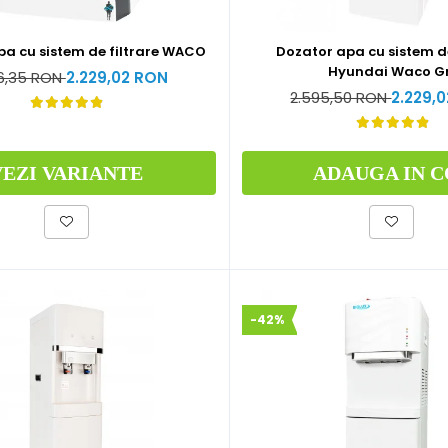
pa cu sistem de filtrare WACO
Dozator apa cu sistem de
Hyundai Waco Gr
6,35 RON
2.229,02 RON
2.595,50 RON
2.229,
VEZI VARIANTE
ADAUGA IN C
-42%