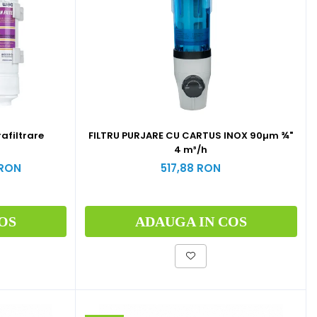
rafiltrare
FILTRU PURJARE CU CARTUS INOX 90µm ¾"
4 m³/h
 RON
517,88 RON
OS
ADAUGA IN COS