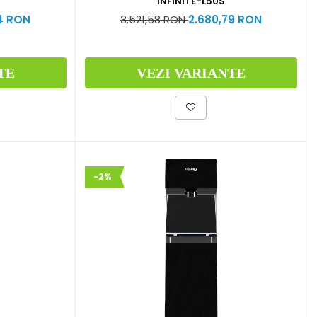
INFINITE-L50S
54 RON
3.521,58 RON
2.680,79 RON
TE
VEZI VARIANTE
-2%