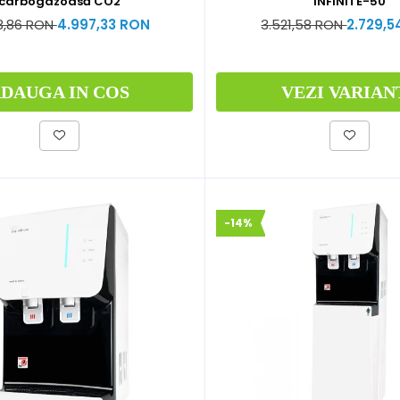
carbogazoasă CO2
INFINITE-50
8,86 RON
4.997,33 RON
3.521,58 RON
2.729,
DAUGA IN COS
VEZI VARIAN
-14%