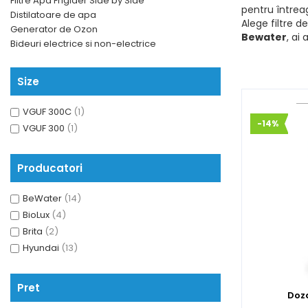
Filtre Apa Frigider Side by Side
pentru întrea
de apa
Distilatoare de apa
OzonFix
Alege filtre d
Generator de Ozon
Bewater
, ai
Generator
Bideuri electrice si non-electrice
Philips
de Ozon
Size
Samsung
Bideuri
electrice
VGUF 300C
(1)
Whirlpool
si non-
-14%
VGUF 300
(1)
electrice
Producatori
BeWater
(14)
BioLux
(4)
Brita
(2)
Hyundai
(13)
Pret
Doza