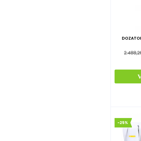
DOZATOR
2.488,
-25%