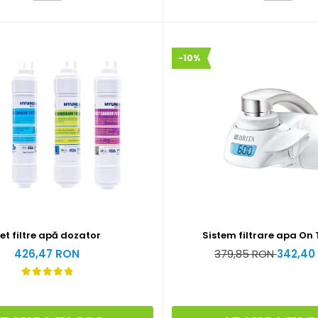
-10%
Set filtre apă dozator
Sistem filtrare apa On
426,47 RON
379,85 RON
342,40