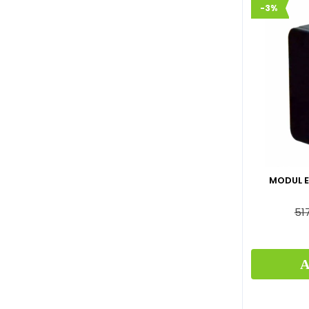
-3%
MODUL 
51
A