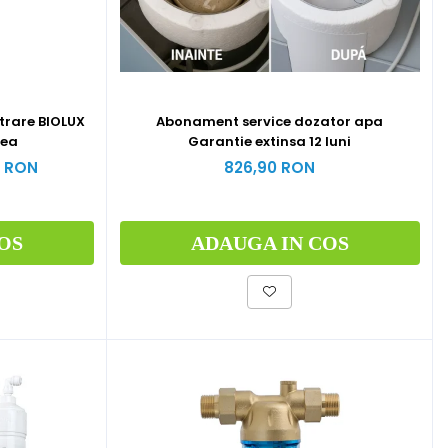
ltrare BIOLUX
Abonament service dozator apa
dea
Garantie extinsa 12 luni
3 RON
826,90 RON
OS
ADAUGA IN COS