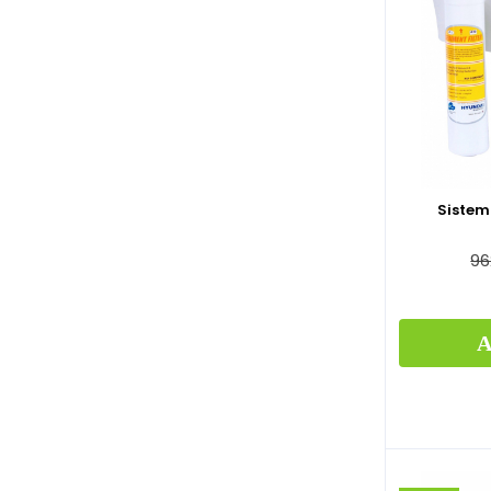
Sistem
96
A