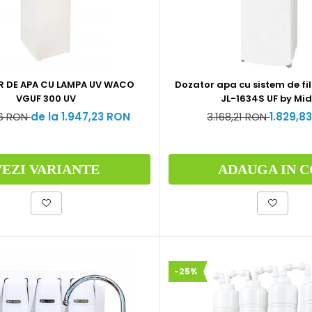
 DE APA CU LAMPA UV WACO
Dozator apa cu sistem de fi
VGUF 300 UV
JL-1634S UF by Mi
26 RON
de la 1.947,23 RON
3.168,21 RON
1.829,8
VEZI VARIANTE
ADAUGA IN C
-25%