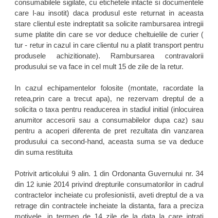
consumabilele sigilate, cu etichetele intacte si documentele
care l-au insotit) daca produsul este returnat in aceasta
stare clientul este indreptatit sa solicite rambursarea intregii
sume platite din care se vor deduce cheltuielile de curier (
tur - retur in cazul in care clientul nu a platit transport pentru
produsele achizitionate). Rambursarea contravalorii
produsului se va face in cel mult 15 de zile de la retur.
In cazul echipamentelor folosite (montate, racordate la
retea,prin care a trecut apa), ne rezervam dreptul de a
solicita o taxa pentru readucerea in stadiul initial (inlocuirea
anumitor accesorii sau a consumabilelor dupa caz) sau
pentru a acoperi diferenta de pret rezultata din vanzarea
produsului ca second-hand, aceasta suma se va deduce
din suma restituita
Potrivit articolului 9 alin. 1 din Ordonanta Guvernului nr. 34
din 12 iunie 2014 privind drepturile consumatorilor in cadrul
contractelor incheiate cu profesionistii, aveti dreptul de a va
retrage din contractele incheiate la distanta, fara a preciza
motivele, in termen de 14 zile de la data la care intrati