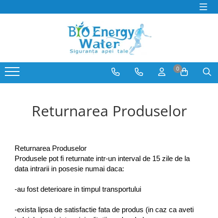
PRODUSE
Producatori
Dozatoare si Filtre de apa
BeWater
Consumabile Filtre Apa
BioLux
0
Abonamente Dozatoare Apa
Bosch
Service Dozatoare de Apă
Brita
Filtre Apa Frigider Side by Side
Hyundai
Returnarea Produselor
Distilatoare de apa
juman
Generator de Ozon
LG
Bideuri electrice si non-electrice
MegaHome
Returnarea Produselor
OzonFix
Produsele pot fi returnate intr-un interval de 15 zile de la
Philips
data intrarii in posesie numai daca:
Samsung
-au fost deterioare in timpul transportului
Whirlpool
-exista lipsa de satisfactie fata de produs (in caz ca aveti