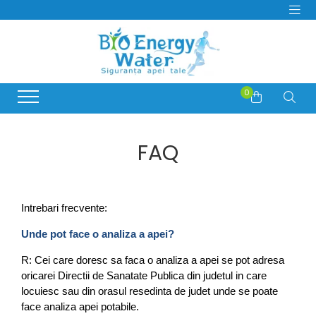
PRODUSE
Producatori
Dozatoare si Filtre de apa
BeWater
Consumabile Filtre Apa
0
BioLux
Abonamente Dozatoare Apa
Bosch
Service Dozatoare de Apă
Brita
FAQ
Filtre Apa Frigider Side by Side
Hyundai
Distilatoare de apa
juman
Generator de Ozon
LG
Bideuri electrice si non-electrice
MegaHome
Intrebari frecvente:
OzonFix
Unde pot face o analiza a apei?
Philips
Samsung
R: Cei care doresc sa faca o analiza a apei se pot adresa
oricarei Directii de Sanatate Publica din judetul in care
Whirlpool
locuiesc sau din orasul resedinta de judet unde se poate
face analiza apei potabile.