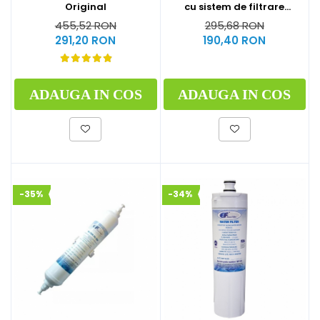
Original
cu sistem de filtrare
BIOLUX JL-1634S UF
455,52 RON
295,68 RON
291,20 RON
190,40 RON
ADAUGA IN COS
ADAUGA IN COS
-35%
-34%