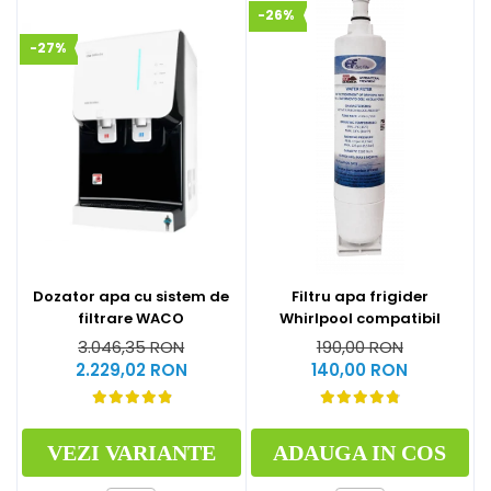
-26%
-27%
Dozator apa cu sistem de
Filtru apa frigider
filtrare WACO
Whirlpool compatibil
3.046,35 RON
190,00 RON
2.229,02 RON
140,00 RON
VEZI VARIANTE
ADAUGA IN COS