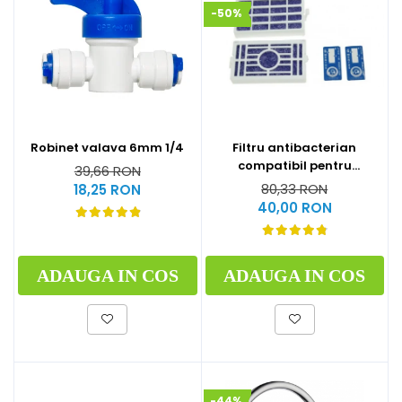
-50%
Robinet valava 6mm 1/4
Filtru antibacterian
compatibil pentru
39,66 RON
frigidere Whirlpool
80,33 RON
18,25 RON
(WF009)
40,00 RON
ADAUGA IN COS
ADAUGA IN COS
-44%