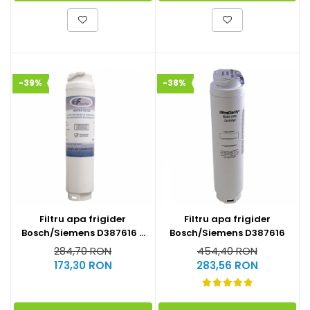
-39%
-38%
Filtru apa frigider
Filtru apa frigider
Bosch/Siemens D387616 -
Bosch/Siemens D387616
Compatibil
284,70 RON
454,40 RON
173,30 RON
283,56 RON