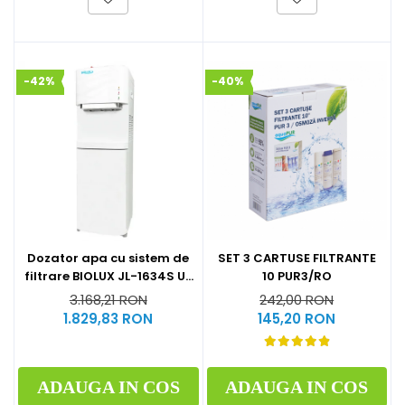
-42%
-40%
Dozator apa cu sistem de
SET 3 CARTUSE FILTRANTE
filtrare BIOLUX JL-1634S UF
10 PUR3/RO
by Midea
3.168,21 RON
242,00 RON
1.829,83 RON
145,20 RON
ADAUGA IN COS
ADAUGA IN COS