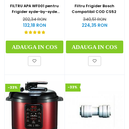
FILTRU APA WF001 pentru
Filtru Frigider Bosch
Frigider syde-by-syde
Compatibil COD CS52
SAMSUNG
202,34 RON
340,51 RON
132,18 RON
224,35 RON
ADAUGA IN COS
ADAUGA IN COS
-33%
-33%