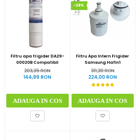
-28%
Filtru Apa Intern Frigider
Filtru apa frigider DA29-
Samsung Hafin1
00020B Compatibil
311,30 RON
203,35 RON
224,00 RON
144,89 RON
ADAUGA IN COS
ADAUGA IN COS