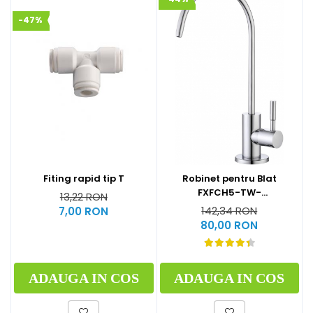
-47%
Fiting rapid tip T
Robinet pentru Blat
FXFCH5-TW-
13,22 RON
87144000003M
142,34 RON
7,00 RON
80,00 RON
ADAUGA IN COS
ADAUGA IN COS