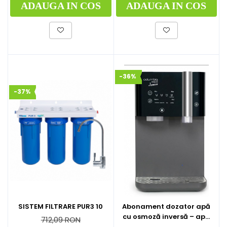
ADAUGA IN COS
ADAUGA IN COS
-36%
-37%
SISTEM FILTRARE PUR3 10
Abonament dozator apă
cu osmoză inversă – apă
712,09 RON
caldă, rece și