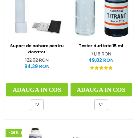
Suport de pahare pentru
Tester duritate 15 ml
dozator
71,18 RON
122,02 RON
49,82 RON
84,39 RON
ADAUGA IN COS
ADAUGA IN COS
-29%