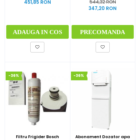
544,32 RON
451,85 RON
carbogazoasă (CO₂).
347,20 RON
ADAUGA IN COS
PRECOMANDA
-36%
-36%
Filtru Frigider Bosch
Abonament Dozator apa