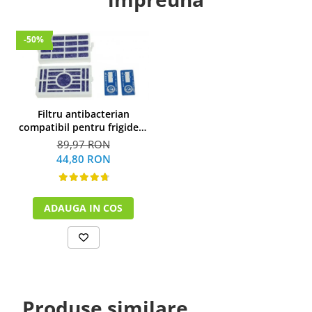
-50%
Filtru antibacterian
compatibil pentru frigidere
Whirlpool (WF009)
89,97 RON
44,80 RON
ADAUGA IN COS
Produse similare