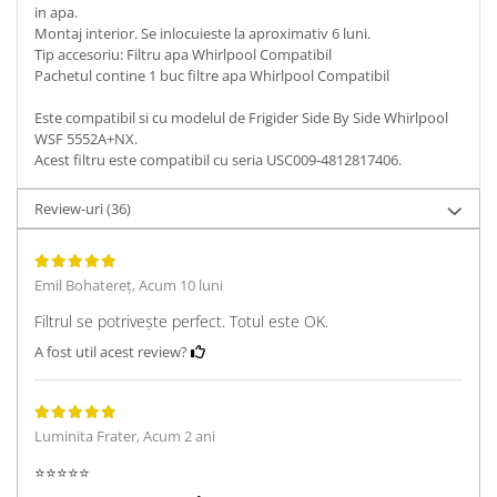
in apa.
Montaj interior. Se inlocuieste la aproximativ 6 luni.
Tip accesoriu: Filtru apa Whirlpool Compatibil
Pachetul contine 1 buc filtre apa Whirlpool Compatibil
Este compatibil si cu modelul de Frigider Side By Side Whirlpool
WSF 5552A+NX.
Acest filtru este compatibil cu seria USC009-4812817406.
Review-uri
(36)
Emil Bohatereț,
Acum 10 luni
Filtrul se potrivește perfect. Totul este OK.
A fost util acest review?
Luminita Frater,
Acum 2 ani
⭐️⭐️⭐️⭐️⭐️