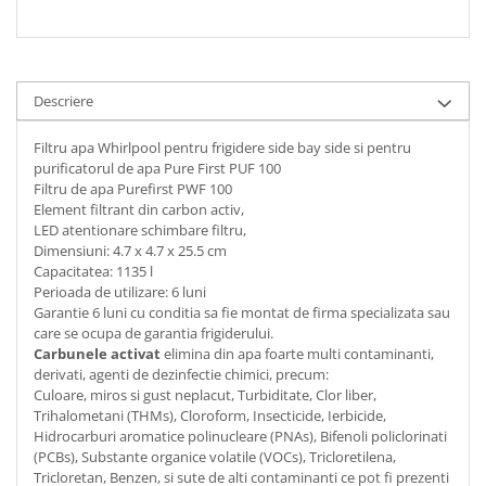
Descriere
Filtru apa Whirlpool pentru frigidere side bay side si pentru
purificatorul de apa Pure First PUF 100
Filtru de apa Purefirst PWF 100
Element filtrant din carbon activ,
LED atentionare schimbare filtru,
Dimensiuni: 4.7 x 4.7 x 25.5 cm
Capacitatea: 1135 l
Perioada de utilizare: 6 luni
Garantie 6 luni cu conditia sa fie montat de firma specializata sau
care se ocupa de garantia frigiderului.
Carbunele activat
elimina din apa foarte multi contaminanti,
derivati, agenti de dezinfectie chimici, precum:
Culoare, miros si gust neplacut, Turbiditate, Clor liber,
Trihalometani (THMs), Cloroform, Insecticide, Ierbicide,
Hidrocarburi aromatice polinucleare (PNAs), Bifenoli policlorinati
(PCBs), Substante organice volatile (VOCs), Tricloretilena,
Tricloretan, Benzen, si sute de alti contaminanti ce pot fi prezenti