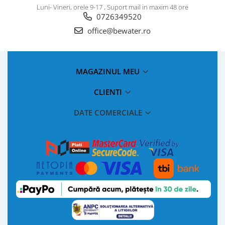
Luni- Vineri, orele 9-17 , Suport mail in maxim 48 ore
0726349520
office@bewater.ro
MAGAZINUL MEU
CLIENTI
DATE COMERCIALE