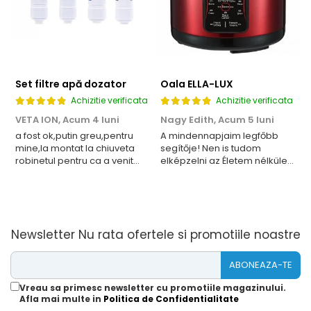
Set filtre apă dozator
Oala ELLA-LUX
Achizitie verificata
Achizitie verificata
VETA ION,
Acum 4 luni
Nagy Edith,
Acum 5 luni
G
a fost ok,putin greu,pentru
A mindennapjaim legfőbb
S
mine,la montat la chiuveta
segítője! Nen is tudom
robinetul pentru ca a venit
elképzelni az Életem nélküle!
sub alta forma decat cel
Ilyen jót még nem
existent(vechi)Multumim
tapasztaltam! Könnyű a
pentru promtitudine si
tisztítása,kényelmes,nagyban
rapiditate.Apelam cu drag la
megkönnyiti a főzést, rövid
produsele dstra.cu stima
idő alatt,tökéletes ;puha Étel!
Newsletter
Nu rata ofertele si promotiile noastre
Köszönöm!
Vreau sa primesc newsletter cu promotiile magazinului.
Afla mai multe in
Politica de Confidentialitate