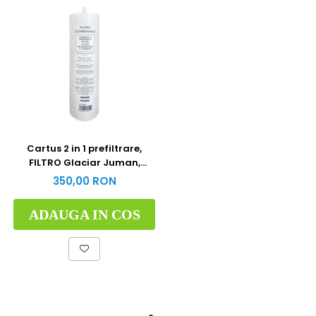
Cartus 2 in 1 prefiltrare,
FILTRO Glaciar Juman,
polipropilena si carbune
350,00 RON
activat, twist
ADAUGA IN COS