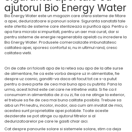
ajutorul Bio Energy Water
Bio Energy Water este un magazin care ofera sisteme de filtare
a apei, dedurizatoare si panouri solare. Siguranta sanatatii tale
este oferita de sisteme care sterilizeaza si purifica apa. Pentru o
apa fara microbi si impuritati, pentru un aer mai curat, dar si
pentru sisteme de energie regenerabila apelati cu incredere la
Bio Energy Water. Produsele comercializate imbunatatesc
calitatea apei, sporesc confortul si, nu in ultimul rand, cresc
calitatea vietii.
Ori de cate ori folositi apa de la retea sau apa de la alte surse
de alimentare, fie ca este vorba despre uz in alimentatie, fie
despre uz casnic, ganditi-va daca ati facut tot ce s-a putut
pentru a avea parte de cea mai buna apa cu putinta. Pana la
urma, acest lichid este cel care ne intretine viata. Si fie ca il
consumam in alimentatia de zi cu zi, fie ca ne atinge la exterior,
el trebuie sa fie de cea mai buna calitate posibila. Trebuie sa
aiba un PH neutru, incolor, inodor, asa cum am invatat de mici,
acestea sunt proprietatile apei potabile. Toate aceste
deziderate se pot atinge cu ajutorul filtrelor si al
dedurizatoarelor pe care le gasiti chiar aici.
Cat despre panourile solare si sistemele solare, stim ca deja