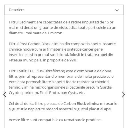
Descriere
Filtrul Sediment are capacitatea de a retine impuritati de 15 ori
mai mici decat un graunte de nisip, adica toate particulele cu un
diametru mai mare de 1 micron.
Filtrul Post Carbon Block elimina din compozitia apei substante
chimice nocive cum ar fi materiale sintetice cancerigene,
insecticidele si in primul rand clorul, folosit in tratarea apei din
reteaua municipala, in proportie de 99%.
Filtru Multi U.F. Plus (ultrafiltrare) este o combinatie de doua
filtre, primul reprezentand o membrana de inalta precizie cu o
excelenta permeabilitate a apei si foarte rezistenta chimic si
termic. Elimina microorganismele si bacteriile precum Giardia,
Cryptosporidium, Ecoli, Protozoan Cysts, etc.
Cel de-al doilea filtru pe baza de Carbon Block elimina mirosurile
si gusturile neplacute redand aspectul si gustul placut al apei.
Aceste filtre sunt compatibile cu urmatoarele produse: