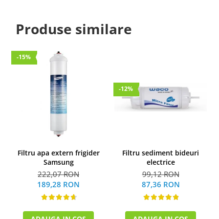
Produse similare
-15%
-12%
Filtru sediment bideuri
Filtru apa extern frigider
electrice
Samsung
99,12 RON
222,07 RON
87,36 RON
189,28 RON
ADAUGA IN COS
ADAUGA IN COS