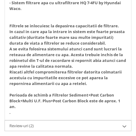
- Sistem filtrare apa cu ultrafiltrare HQ 7-4FU by Hyundai
Waco.
Filtrele se inlocuiesc la depasirea capacitatii de filtrare.
In cazul in care apa la intrare in sistem este foarte proasta
calitativ (duritate foarte mare sau multe impuritati)
durata de viata a filtrelor se reduce considerabil.
A se evita folosirea sistemului atunci cand sunt lucrari la
reteaua de alimentare cu apa. Acesta trebuie inchis de la
robinetul din T-ul de racordare si repornit abia atunci cand
apa revine la calitatea normala.
Riscati altfel compromiterea filtrelor datorita colmatarii
acestuia cu impuritatile excesive ce pot aparea la
repornirea alimentarii cu apa a retelei.
Perioada de schimb a Filtrelor Sediment+Post Carbon
Block+Multi U.F. Plus+Post Carbon Block este de aprox. 1
an.
.
Review-uri
(2)