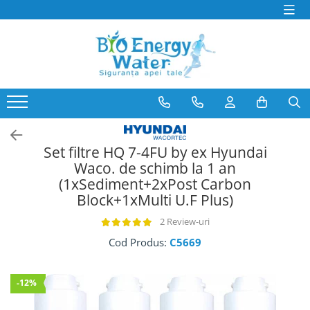
PRODUSE
Producatori
Dozatoare si Filtre de apa
BeWater
Consumabile Filtre Apa
BioLux
Abonamente Dozatoare Apa
Bosch
Service Dozatoare de Apă
Brita
Filtre Apa Frigider Side by Side
Hyundai
Set filtre HQ 7-4FU by ex Hyundai
Distilatoare de apa
juman
Waco. de schimb la 1 an
Generator de Ozon
(1xSediment+2xPost Carbon
LG
Block+1xMulti U.F Plus)
Bideuri electrice si non-electrice
MegaHome
OzonFix
2 Review-uri
Philips
Cod Produs:
C5669
Samsung
Whirlpool
-12%