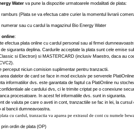
nergy Water
va pune la dispozitie urmatoarele modalitati de plata:
ramburs (Plata se va efectua catre curier la momentul livrarii comenz
 numerar sau cu cardul la magazinul Bio Energy Water
 online
:
e efectua plata online cu cardul personal sau al firmei dumneavoastra
i de siguranta deplina. Cardurile acceptate la plata sunt cele emise sub
Classic si Electron) si MASTERCARD (inclusiv Maestro, daca au co
CVC2).
 perceput niciun comision suplimentar pentru tranzactii.
rea datelor de card se face in mod exclusiv pe serverele PlatiOnline
ta informatiilor dvs. este garantata de faptul ca PlatiOnline nu stoch
confidentiale ale cardului dvs, ci le trimite criptat pe o conexiune secu
anca procesatoare. In acest fel informatiile dvs. sunt in siguranta.
ent de valuta pe care o aveti in cont, tranzactiile se fac in lei, la cursul
 al bancii dumneavoastra.
plata cu cardul, tranzactia va aparea pe extrasul de cont cu numele bew
prin ordin de plata (OP)