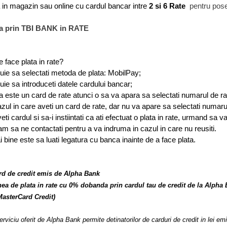
 in magazin sau online cu cardul bancar intre
2 si 6 Rate
pentru pose
a prin TBI BANK in RATE
 face plata in rate?
uie sa selectati metoda de plata: MobilPay;
uie sa introduceti datele cardului bancar;
 este un card de rate atunci o sa va apara sa selectati numarul de rat
azul in care aveti un card de rate, dar nu va apare sa selectati numarul
eti cardul si sa-i instiintati ca ati efectuat o plata in rate, urmand sa
m sa ne contactati pentru a va indruma in cazul in care nu reusiti.
 bine este sa luati legatura cu banca inainte de a face plata.
rd de credit emis de Alpha Bank
ea de plata in rate cu 0% dobanda prin cardul tau de credit de la Alpha
asterCard Credit)
rviciu oferit de Alpha Bank permite detinatorilor de carduri de credit in lei e