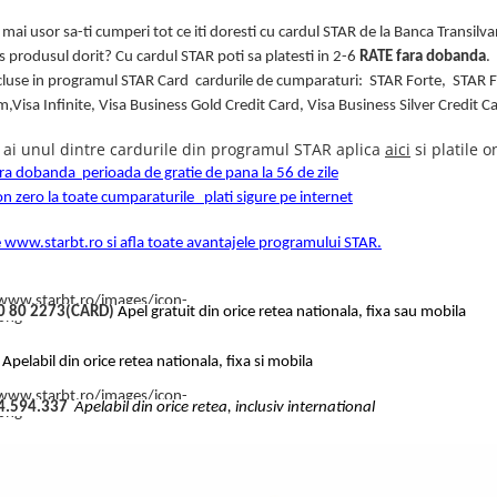
mai usor sa-ti cumperi tot ce iti doresti cu cardul STAR de la Banca Transilva
les produsul dorit?
Cu cardul STAR poti sa platesti in 2-6
RATE fara dobanda
.
cluse in programul STAR Card cardurile de cumparaturi: STAR Forte, STAR F
m,Visa Infinite, Visa Business Gold Credit Card, Visa Business Silver Credit C
 ai unul dintre cardurile din programul STAR aplica
aici
si platile 
ara dobanda
perioada de gratie de pana la 56 de zile
on zero la toate cumparaturile
plati sigure pe internet
e
www.starbt.ro
si afla toate avantajele programului STAR.
0 80 2273(CARD)
Apel gratuit din orice retea nationala, fixa sau mobila
8
Apelabil din orice retea nationala, fixa si mobila
4.594.337
Apelabil din orice retea, inclusiv international