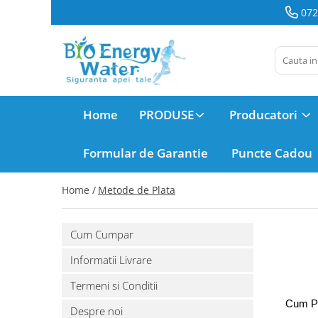
072
PRODUSE
Producatori
Dozatoare
BeWater
si Filtre de
apa
BioLux
Home
PRODUSE
Producatori
Consumabile
Filtre Apa
Bosch
Formular de Garantie
Puncte Cadou
Abonamente
Brita
Dozatoare
Home /
Metode de Plata
Apa
Hyundai
Service
Dozatoare
Cum Cumpar
juman
de Apă
Informatii Livrare
Filtre Apa
LG
Frigider
Termeni si Conditii
Side by
Cum Pl
MegaHome
Despre noi
Distilatoare
Side