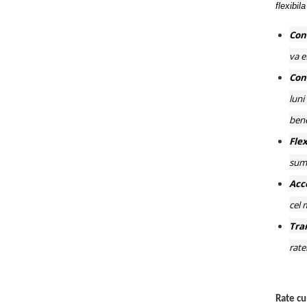
flexibil
Conf
va e
Con
luni
bene
Flex
sume
Acce
cel 
Tra
rate
Rate cu