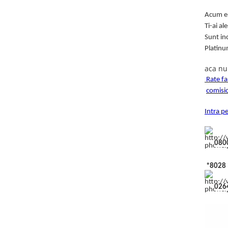
Acum e 
Ti-ai a
Sunt in
Platinu
aca nu
Rate f
comisi
Intra p
080
*802
026