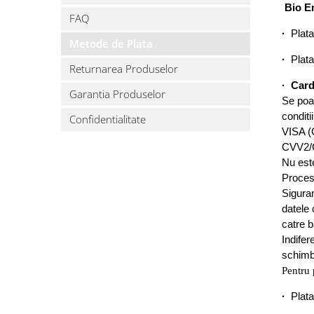
Bio E
de apa
FAQ
OzonFix
·
Plata 
Generator
Metode de Plata
Philips
de Ozon
·
Plata
Returnarea Produselor
Samsung
·
Card
Bideuri
Garantia Produselor
Se poat
electrice si
Whirlpool
conditi
Confidentialitate
non-
VISA (
electrice
CVV2/
Nu este
Procesa
Siguran
datele 
catre b
Indifer
schimb
Pentru 
·
Plata 