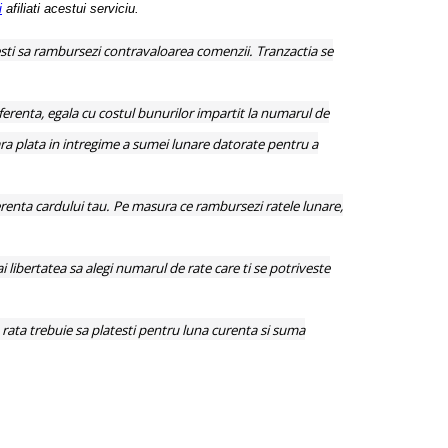
i
afiliati acestui serviciu.
resti sa rambursezi contravaloarea comenzii. Tranzactia se
ferenta, egala cu costul bunurilor impartit la numarul de
sara plata in intregime a sumei lunare datorate pentru a
 aferenta cardului tau. Pe masura ce rambursezi ratele lunare,
ai libertatea sa alegi numarul de rate care ti se potriveste
e rata trebuie sa platesti pentru luna curenta si suma