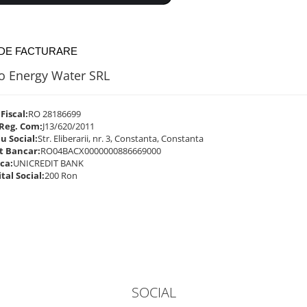
 DE FACTURARE
o Energy Water SRL
Fiscal:
RO 28186699
 Reg. Com:
J13/620/2011
u Social:
Str. Eliberarii, nr. 3, Constanta, Constanta
t Bancar:
RO04BACX0000000886669000
ca:
UNICREDIT BANK
tal Social:
200 Ron
SOCIAL