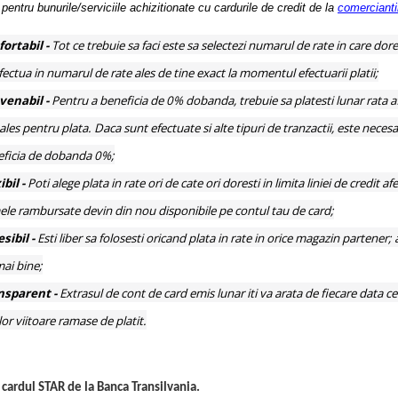
a pentru bunurile/serviciile achizitionate cu cardurile de credit de la
comercianti
ortabil -
Tot ce trebuie sa faci este sa selectezi numarul de rate in care do
fectua in numarul de rate ales de tine exact la momentul efectuarii platii;
venabil -
Pentru a beneficia de 0% dobanda, trebuie sa platesti lunar rata a
 ales pentru plata. Daca sunt efectuate si alte tipuri de tranzactii, este nece
ficia de dobanda 0%;
ibil -
Poti alege plata in rate ori de cate ori doresti in limita liniei de credit
le rambursate devin din nou disponibile pe contul tau de card;
sibil -
Esti liber sa folosesti oricand plata in rate in orice magazin partener; 
mai bine;
nsparent -
Extrasul de cont de card emis lunar iti va arata de fiecare data c
lor viitoare ramase de platit.
 cardul STAR de la Banca Transilvania.