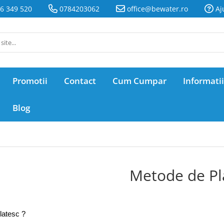
6 349 520
0784203062
office@bewater.ro
Aj
Promotii
Contact
Cum Cumpar
Informatii
Blog
Metode de Pl
atesc ?