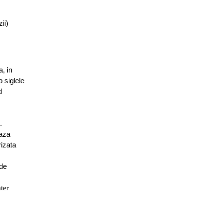
ii)
, in
 siglele
d
.
eaza
rizata
 de
ater