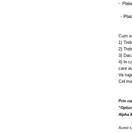
·
Plata
- Plat
Cum se
1) Treb
2) Treb
3) Daca
4) In c
care av
Va ruga
Cel mai
Prin ca
“Optiun
Alpha M
Acest se