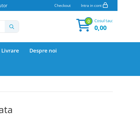
utor
Checkout
Intra in cont
Cosul tau:
0
0,00
 Livrare
Despre noi
ata