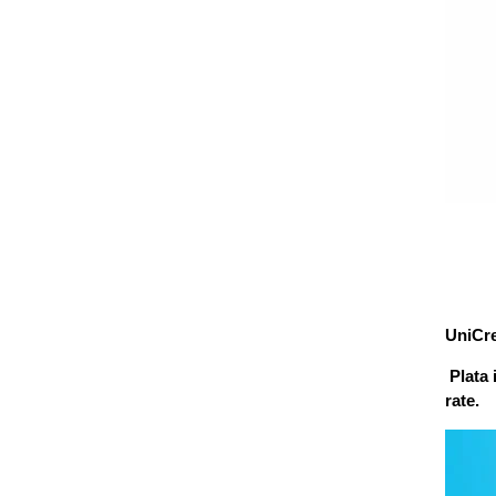
UniCr
Plata 
rate.