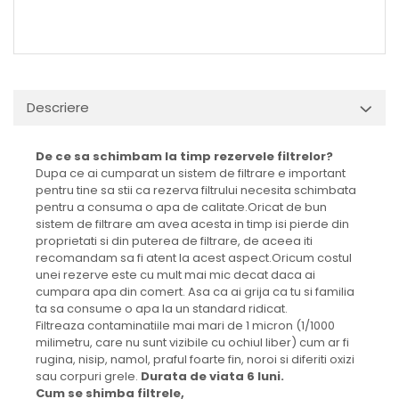
Descriere
De ce sa schimbam la timp rezervele filtrelor?
Dupa ce ai cumparat un sistem de filtrare e important
pentru tine sa stii ca rezerva filtrului necesita schimbata
pentru a consuma o apa de calitate.Oricat de bun
sistem de filtrare am avea acesta in timp isi pierde din
proprietati si din puterea de filtrare, de aceea iti
recomandam sa fi atent la acest aspect.Oricum costul
unei rezerve este cu mult mai mic decat daca ai
cumpara apa din comert. Asa ca ai grija ca tu si familia
ta sa consume o apa la un standard ridicat.
Filtreaza contaminatiile mai mari de 1 micron (1/1000
milimetru, care nu sunt vizibile cu ochiul liber) cum ar fi
rugina, nisip, namol, praful foarte fin, noroi si diferiti oxizi
sau corpuri grele.
Durata de viata 6 luni.
Cum se shimba filtrele,