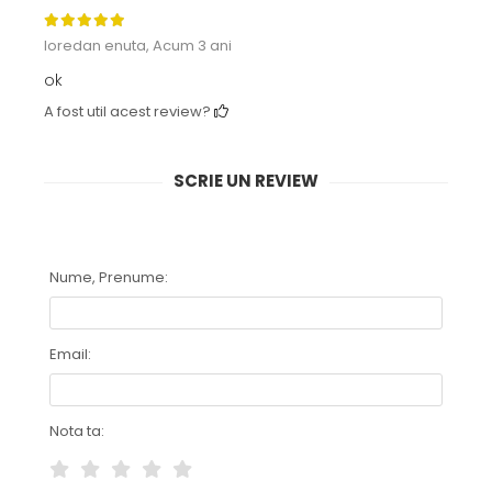
loredan enuta,
Acum 3 ani
ok
A fost util acest review?
SCRIE UN REVIEW
Nume, Prenume:
Email:
Nota ta: