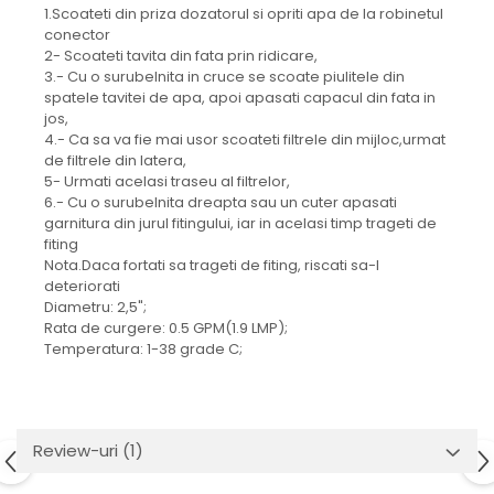
1.Scoateti din priza dozatorul si opriti apa de la robinetul
conector
2- Scoateti tavita din fata prin ridicare,
3.- Cu o surubelnita in cruce se scoate piulitele din
spatele tavitei de apa, apoi apasati capacul din fata in
jos,
4.- Ca sa va fie mai usor scoateti filtrele din mijloc,urmat
de filtrele din latera,
5- Urmati acelasi traseu al filtrelor,
6.- Cu o surubelnita dreapta sau un cuter apasati
garnitura din jurul fitingului, iar in acelasi timp trageti de
fiting
Nota.Daca fortati sa trageti de fiting, riscati sa-l
deteriorati
Diametru: 2,5";
Rata de curgere: 0.5 GPM(1.9 LMP);
Temperatura: 1-38 grade C;
Review-uri
(1)