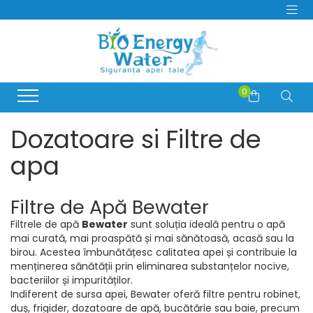
PRODUSE
Producatori
Dozatoare si Filtre de apa
BeWater
Consumabile Filtre Apa
0
BioLux
Abonamente Dozatoare Apa
Bosch
Service Dozatoare de Apă
Dozatoare si Filtre de
Brita
Filtre Apa Frigider Side by Side
Hyundai
apa
Distilatoare de apa
juman
Generator de Ozon
LG
Bideuri electrice si non-electrice
Filtre de Apă Bewater
MegaHome
OzonFix
Filtrele de apă
Bewater
sunt soluția ideală pentru o apă
mai curată, mai proaspătă și mai sănătoasă, acasă sau la
Philips
birou. Acestea îmbunătățesc calitatea apei și contribuie la
Samsung
menținerea sănătății prin eliminarea substanțelor nocive,
Whirlpool
bacteriilor și impurităților.
Indiferent de sursa apei, Bewater oferă filtre pentru robinet,
duș, frigider, dozatoare de apă, bucătărie sau baie, precum