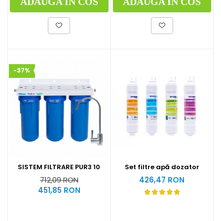
ADAUGA IN COS
ADAUGA IN COS
-37%
SISTEM FILTRARE PUR3 10
Set filtre apă dozator
712,09 RON
426,47 RON
451,85 RON