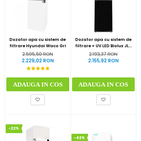
Dozator apa cu sistem de
Dozator apa cu sistem de
filtrare Hyundai Waco Gri
filtrare + UV LED Biolux JL-
1844S
2.595,50 RON
2.193,37 RON
2.229,02 RON
2.155,92 RON
ADAUGA IN COS
ADAUGA IN COS
-22%
-42%