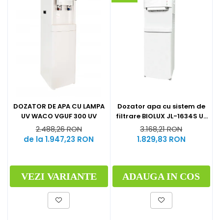
DOZATOR DE APA CU LAMPA
Dozator apa cu sistem de
UV WACO VGUF 300 UV
filtrare BIOLUX JL-1634S UF
by Midea
2.488,26 RON
3.168,21 RON
de la 1.947,23 RON
1.829,83 RON
VEZI VARIANTE
ADAUGA IN COS