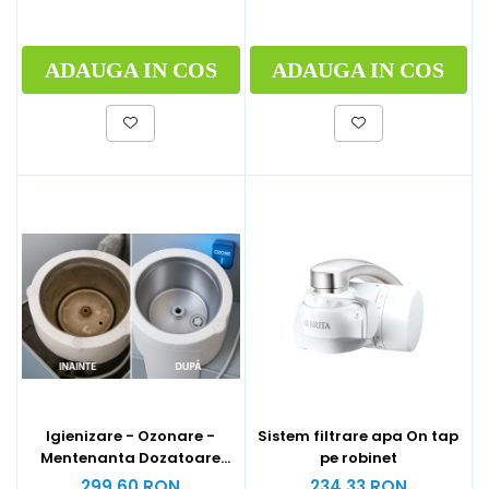
ADAUGA IN COS
ADAUGA IN COS
Igienizare - Ozonare -
Sistem filtrare apa On tap
Mentenanta Dozatoare
pe robinet
apa
299,60 RON
234,33 RON