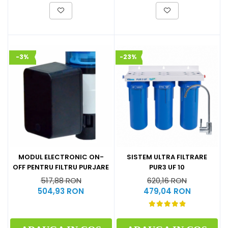
-3%
-23%
MODUL ELECTRONIC ON-
SISTEM ULTRA FILTRARE
OFF PENTRU FILTRU PURJARE
PUR3 UF 10
517,88 RON
620,16 RON
504,93 RON
479,04 RON