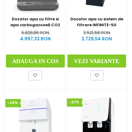
Dozator apa cu sistem de
Dozator apa cu filtre si
filtrare INFINITE-50
apa carbogazoasă CO2
3.521,58 RON
5.828,86 RON
2.729,54 RON
4.997,33 RON
VEZI VARIANTE
ADAUGA IN COS
-27%
-24%