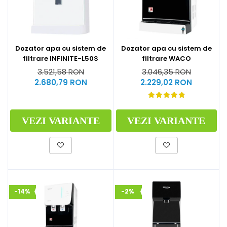
Dozator apa cu sistem de
Dozator apa cu sistem de
filtrare INFINITE-L50S
filtrare WACO
3.521,58 RON
3.046,35 RON
2.680,79 RON
2.229,02 RON
VEZI VARIANTE
VEZI VARIANTE
-14%
-2%