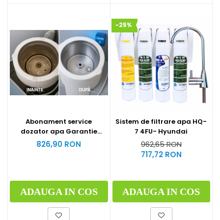
-25%
Abonament service
Sistem de filtrare apa HQ-
dozator apa Garantie
7 4FU- Hyundai
extinsa 12 luni
826,90 RON
962,65 RON
717,72 RON
ADAUGA IN COS
ADAUGA IN COS