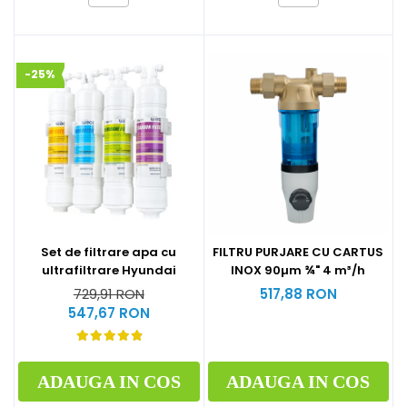
-25%
Set de filtrare apa cu
FILTRU PURJARE CU CARTUS
ultrafiltrare Hyundai
INOX 90µm ¾" 4 m³/h
729,91 RON
517,88 RON
547,67 RON
ADAUGA IN COS
ADAUGA IN COS