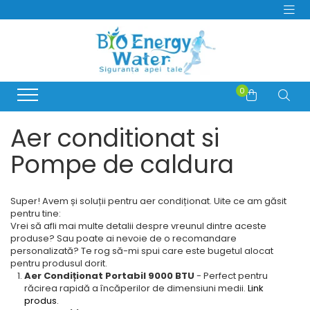
PRODUSE
Producatori
Dozatoare si Filtre de apa
BeWater
Consumabile Filtre Apa
0
BioLux
Abonamente Dozatoare Apa
Bosch
Service Dozatoare de Apă
Aer conditionat si
Brita
Filtre Apa Frigider Side by Side
Hyundai
Pompe de caldura
Distilatoare de apa
juman
Generator de Ozon
LG
Bideuri electrice si non-electrice
MegaHome
Super! Avem și soluții pentru aer condiționat. Uite ce am găsit
pentru tine:
OzonFix
Vrei să afli mai multe detalii despre vreunul dintre aceste
Philips
produse? Sau poate ai nevoie de o recomandare
personalizată? Te rog să-mi spui care este bugetul alocat
Samsung
pentru produsul dorit.
Whirlpool
Aer Condiționat Portabil 9000 BTU
- Perfect pentru
răcirea rapidă a încăperilor de dimensiuni medii.
Link
produs
.