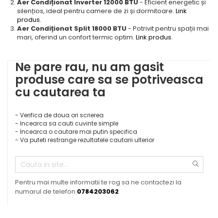
Aer Condiționat Inverter 12000 BTU
- Eficient energetic și
silențios, ideal pentru camere de zi și dormitoare.
Link
produs
.
Aer Condiționat Split 18000 BTU
- Potrivit pentru spații mai
mari, oferind un confort termic optim.
Link produs
.
Ne pare rau, nu am gasit
produse care sa se potriveasca
cu cautarea ta
- Verifica de doua ori scrierea
- Incearca sa cauti cuvinte simple
- Incearca o cautare mai putin specifica
- Va puteti restrange rezultatele cautarii ulterior
Pentru mai multe informatii te rog sa ne contactezi la
numarul de telefon
0784203062