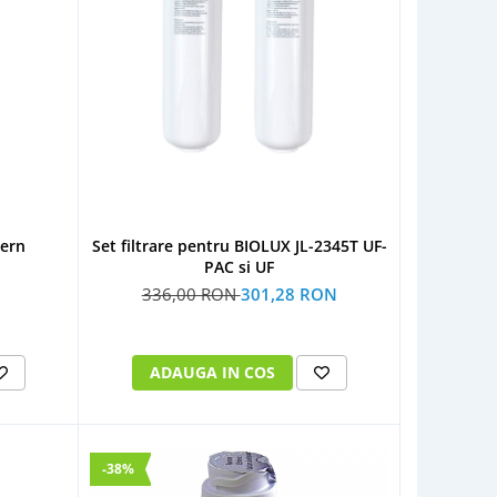
tern
Set filtrare pentru BIOLUX JL-2345T UF-
PAC si UF
336,00 RON
301,28 RON
ADAUGA IN COS
-38%