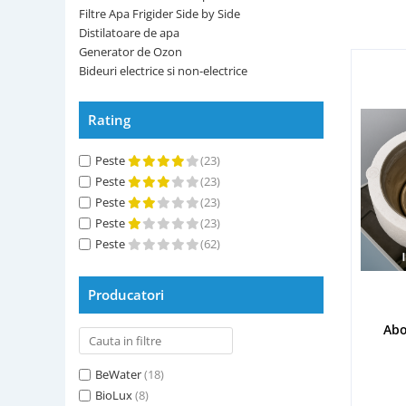
de apa
Filtre Apa Frigider Side by Side
OzonFix
Distilatoare de apa
Generator de Ozon
Generator
Philips
Bideuri electrice si non-electrice
de Ozon
Samsung
Bideuri
Rating
electrice si
Whirlpool
non-
Peste
(23)
electrice
Peste
(23)
Peste
(23)
Peste
(23)
Peste
(62)
Producatori
Abo
BeWater
(18)
BioLux
(8)