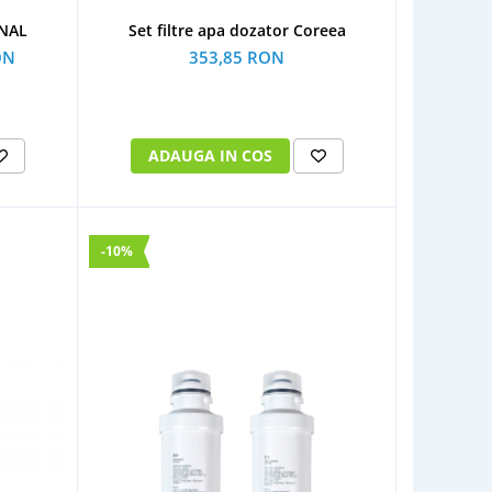
Set filtre apa dozator Coreea
INAL
353,85 RON
ON
ADAUGA IN COS
-10%