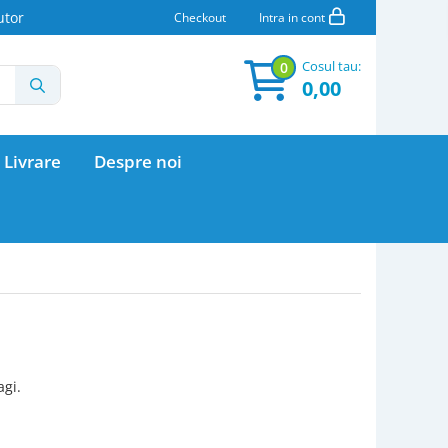
utor
Checkout
Intra in cont
Cosul tau:
0
0,00
 Livrare
Despre noi
agi.