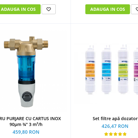
ADAUGA IN COS
ADAUGA IN COS
Set filtre apă dozator
TRU PURJARE CU CARTUS INOX
90µm ¾" 3 m³/h
426,47 RON
459,80 RON