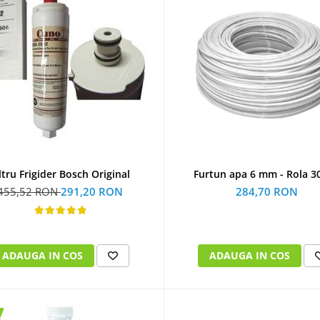
ltru Frigider Bosch Original
Furtun apa 6 mm - Rola 3
455,52 RON
291,20 RON
284,70 RON
ADAUGA IN COS
ADAUGA IN COS