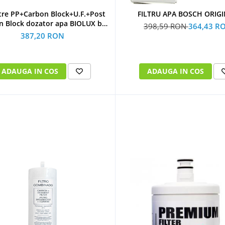
iltre PP+Carbon Block+U.F.+Post
FILTRU APA BOSCH ORIG
n Block dozator apa BIOLUX by
398,59 RON
364,43 R
 variante de podea schimb la 1
387,20 RON
an
ADAUGA IN COS
ADAUGA IN COS