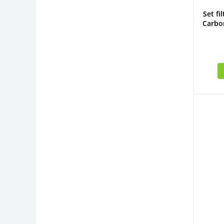
Set f
Carbo
Midea