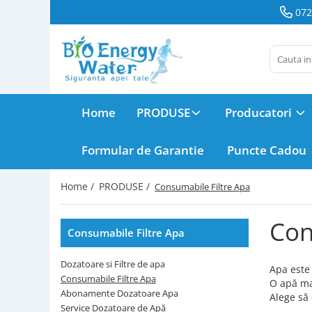
072
PRODUSE
Producatori
Dozatoare
BeWater
si Filtre de
apa
BioLux
Home
PRODUSE
Producatori
Consumabile
Filtre Apa
Bosch
Formular de Garantie
Puncte Cadou
Abonamente
Brita
Dozatoare
Home /
PRODUSE /
Consumabile Filtre Apa
Apa
Hyundai
Service
Con
Dozatoare
Consumabile Filtre Apa
juman
de Apă
Filtre Apa
Dozatoare si Filtre de apa
LG
Apa este 
Frigider
Consumabile Filtre Apa
O apă mai
Side by
Abonamente Dozatoare Apa
Alege să 
MegaHome
Distilatoare
Side
Service Dozatoare de Apă