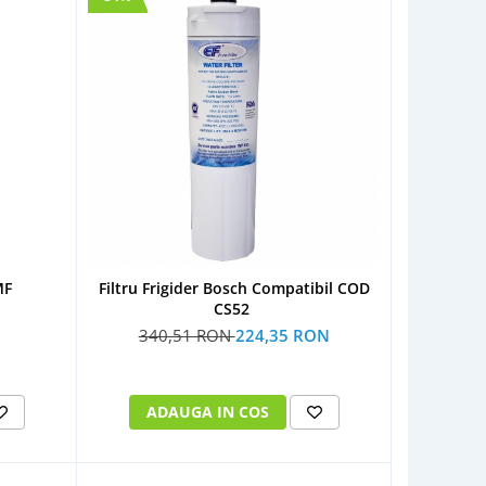
MF
Filtru Frigider Bosch Compatibil COD
CS52
340,51 RON
224,35 RON
ADAUGA IN COS