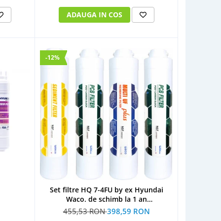
ADAUGA IN COS
-12%
Set filtre HQ 7-4FU by ex Hyundai
Waco. de schimb la 1 an
(1xSediment+2xPost Carbon
455,53 RON
398,59 RON
Block+1xMulti U.F Plus)