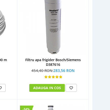
00 m
Filtru apa frigider Bosch/Siemens
D387616
454,40 RON
283,56 RON
ADAUGA IN COS
-34%