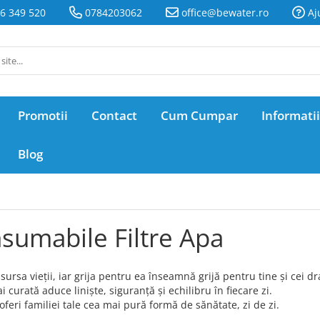
6 349 520
0784203062
office@bewater.ro
Aj
Promotii
Contact
Cum Cumpar
Informatii
Blog
sumabile Filtre Apa
sursa vieții, iar grija pentru ea înseamnă grijă pentru tine și cei dr
 curată aduce liniște, siguranță și echilibru în fiecare zi.
oferi familiei tale cea mai pură formă de sănătate, zi de zi.