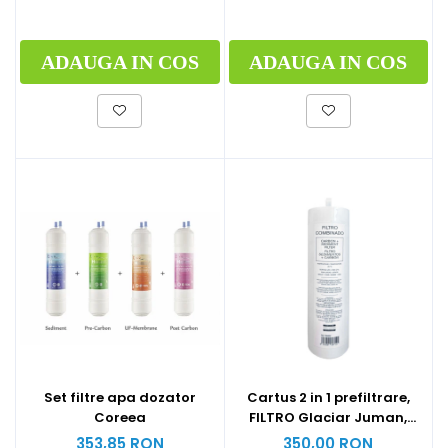
ADAUGA IN COS
ADAUGA IN COS
Set filtre apa dozator
Cartus 2 in 1 prefiltrare,
Coreea
FILTRO Glaciar Juman,
polipropilena si carbune
353,85 RON
350,00 RON