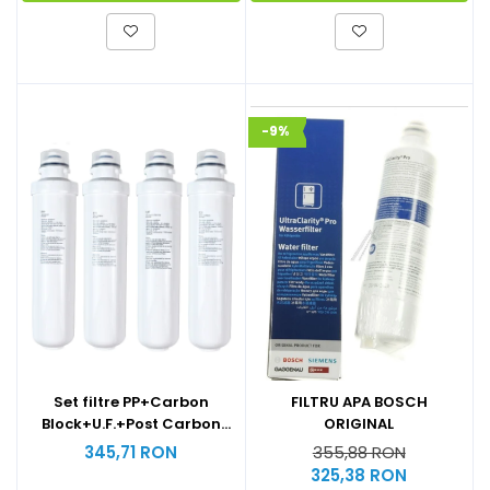
-9%
Set filtre PP+Carbon
FILTRU APA BOSCH
Block+U.F.+Post Carbon
ORIGINAL
Block dozator apa BIOLUX
345,71 RON
355,88 RON
by Midea variante de
325,38 RON
podea schimb la 1 an