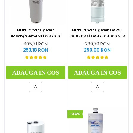
Filtru apa frigider DA29-
Filtru apa frigider
00020B si DA97-08006A-B
Bosch/Siemens D387616
289,79 RON
405,71 RON
250,00 RON
253,18 RON
ADAUGA IN COS
ADAUGA IN COS
-34%