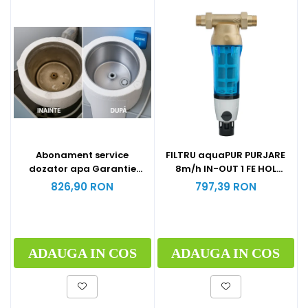
Abonament service
FILTRU aquaPUR PURJARE
dozator apa Garantie
8m/h IN-OUT 1 FE HOL
extinsa 12 luni
CARTUS INOX 90 microni
826,90 RON
797,39 RON
ADAUGA IN COS
ADAUGA IN COS