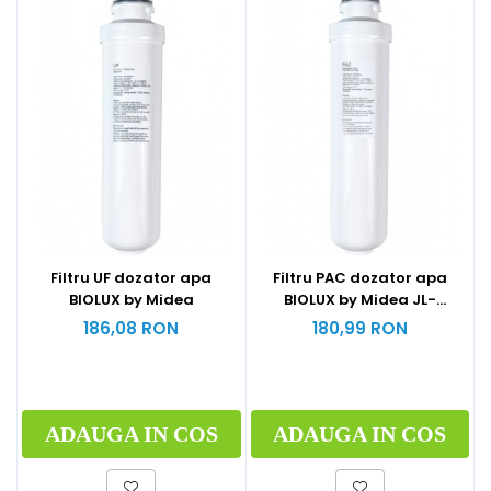
Filtru UF dozator apa
Filtru PAC dozator apa
BIOLUX by Midea
BIOLUX by Midea JL-
1566S/JL-2345T/JL-
186,08 RON
180,99 RON
1844S/MU-1649
ADAUGA IN COS
ADAUGA IN COS