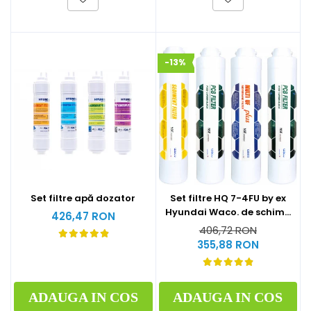
-13%
Set filtre apă dozator
Set filtre HQ 7-4FU by ex
Hyundai Waco. de schimb
426,47 RON
la 1 an (1xSediment+2xPost
406,72 RON
Carbon Block+1xMulti U.F
355,88 RON
Plus)
ADAUGA IN COS
ADAUGA IN COS