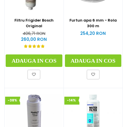
Filtru Frigider Bosch
Furtun apa 6 mm - Rola
Original
300 m
406,71 RON
254,20 RON
260,00 RON
ADAUGA IN COS
ADAUGA IN COS
-38%
-14%