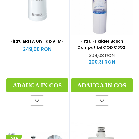
Filtru BRITA On Tap V-MF
Filtru Frigider Bosch
Compatibil COD CS52
249,00 RON
304,03 RON
200,31 RON
ADAUGA IN COS
ADAUGA IN COS
-28%