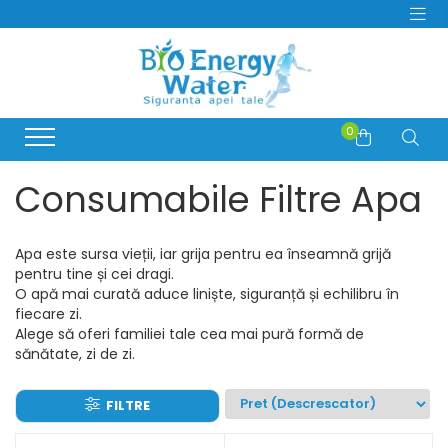
PRODUSE
Producatori
Dozatoare si Filtre de apa
BeWater
Consumabile Filtre Apa
0
BioLux
Abonamente Dozatoare Apa
Bosch
Service Dozatoare de Apă
Consumabile Filtre Apa
Brita
Filtre Apa Frigider Side by Side
Hyundai
Distilatoare de apa
juman
Apa este sursa vieții, iar grija pentru ea înseamnă grijă
Generator de Ozon
LG
pentru tine și cei dragi.
Bideuri electrice si non-electrice
MegaHome
O apă mai curată aduce liniște, siguranță și echilibru în
fiecare zi.
OzonFix
Alege să oferi familiei tale cea mai pură formă de
Philips
sănătate, zi de zi.
Samsung
Whirlpool
FILTRE