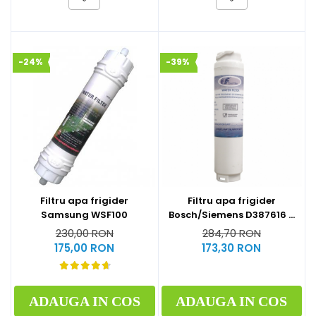
-24%
-39%
Filtru apa frigider
Filtru apa frigider
Samsung WSF100
Bosch/Siemens D387616 -
Compatibil
230,00 RON
284,70 RON
175,00 RON
173,30 RON
ADAUGA IN COS
ADAUGA IN COS