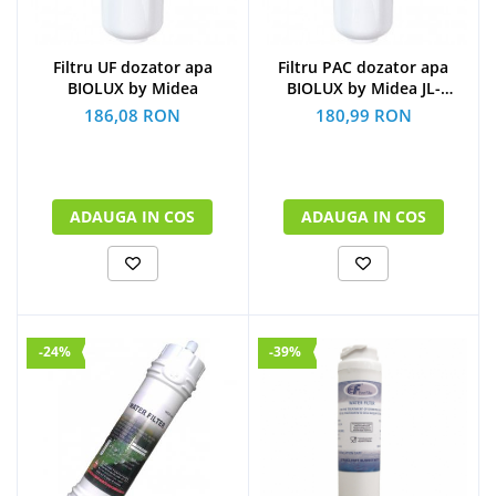
Filtru UF dozator apa
Filtru PAC dozator apa
BIOLUX by Midea
BIOLUX by Midea JL-
1566S/JL-2345T/JL-
186,08 RON
180,99 RON
1844S/MU-1649
ADAUGA IN COS
ADAUGA IN COS
-24%
-39%