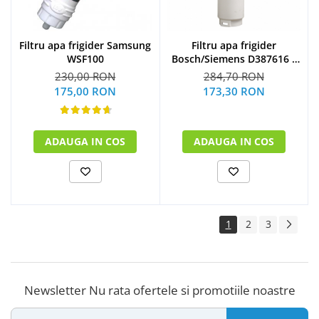
Filtru apa frigider Samsung
Filtru apa frigider
WSF100
Bosch/Siemens D387616 -
Compatibil
230,00 RON
284,70 RON
175,00 RON
173,30 RON
ADAUGA IN COS
ADAUGA IN COS
1
2
3
Newsletter
Nu rata ofertele si promotiile noastre