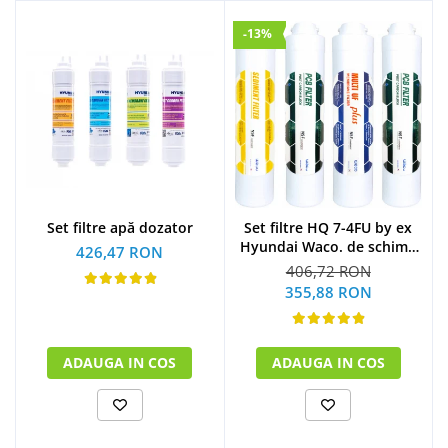
-13%
Set filtre apă dozator
Set filtre HQ 7-4FU by ex
Hyundai Waco. de schimb
426,47 RON
la 1 an
406,72 RON
(1xSediment+2xPost
355,88 RON
Carbon Block+1xMulti U.F
Plus)
ADAUGA IN COS
ADAUGA IN COS