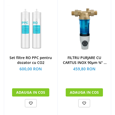
Set filtre RO PPC pentru
FILTRU PURJARE CU
dozator cu CO2
CARTUS INOX 90µm ¾" 3
m³/h
600,00 RON
459,80 RON
ADAUGA IN COS
ADAUGA IN COS