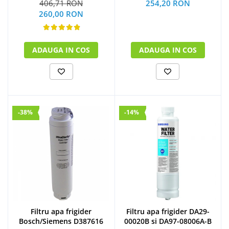
406,71 RON
254,20 RON
260,00 RON
ADAUGA IN COS
ADAUGA IN COS
-38%
-14%
Filtru apa frigider
Filtru apa frigider DA29-
Bosch/Siemens D387616
00020B si DA97-08006A-B