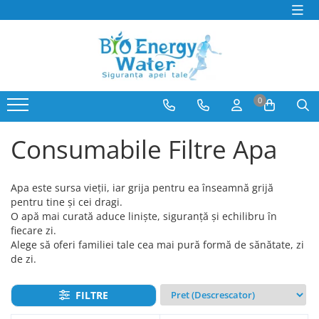
PRODUSE
Producatori
Dozatoare si Filtre de apa
BeWater
Consumabile Filtre Apa
BioLux
0
Abonamente Dozatoare Apa
Bosch
Service Dozatoare de Apă
Brita
Consumabile Filtre Apa
Filtre Apa Frigider Side by Side
Hyundai
Distilatoare de apa
juman
Generator de Ozon
LG
Apa este sursa vieții, iar grija pentru ea înseamnă grijă
pentru tine și cei dragi.
Bideuri electrice si non-electrice
MegaHome
O apă mai curată aduce liniște, siguranță și echilibru în
OzonFix
fiecare zi.
Philips
Alege să oferi familiei tale cea mai pură formă de sănătate, zi
de zi.
Samsung
Whirlpool
FILTRE