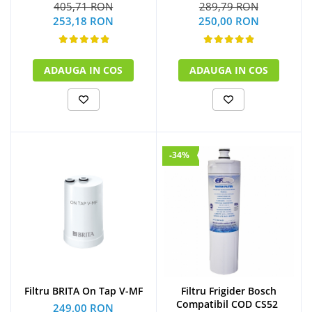
405,71 RON
289,79 RON
253,18 RON
250,00 RON
ADAUGA IN COS
ADAUGA IN COS
-34%
Filtru BRITA On Tap V-MF
Filtru Frigider Bosch
Compatibil COD CS52
249,00 RON