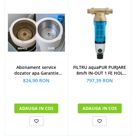
Abonament service
FILTRU aquaPUR PURJARE
dozator apa Garantie
8m/h IN-OUT 1 FE HOL
extinsa 12 luni
CARTUS INOX 90 microni
826,90 RON
797,39 RON
ADAUGA IN COS
ADAUGA IN COS