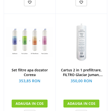
Set filtre apa dozator
Cartus 2 in 1 prefiltrare,
Coreea
FILTRO Glaciar Juman,
polipropilena si carbune
353,85 RON
350,00 RON
activat, twist
ADAUGA IN COS
ADAUGA IN COS