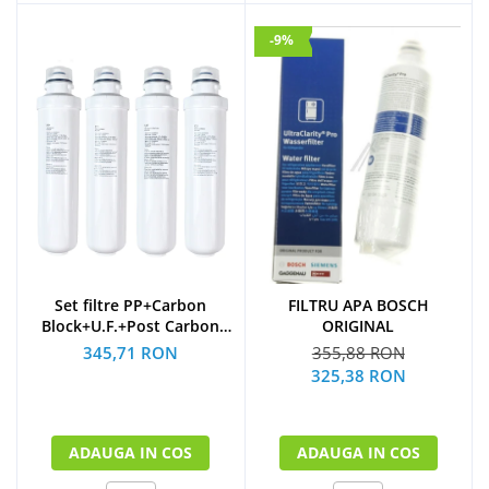
-9%
Set filtre PP+Carbon
FILTRU APA BOSCH
Block+U.F.+Post Carbon
ORIGINAL
Block dozator apa BIOLUX
345,71 RON
355,88 RON
by Midea variante de
325,38 RON
podea schimb la 1 an
ADAUGA IN COS
ADAUGA IN COS