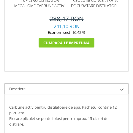
1 x FILTRU DISTILATOR
1 x SOLUTIE CONCENTRATA
MEGAHOME CARBUNE ACTIV
DE CURATARE DISTILATOR
MEGAHOME 500 G
288,47 RON
241,10 RON
Economisesti 16,42 %
CUMPARA-LE IMPREUNA
Descriere
Carbune activ pentru distilatoare de apa. Pachetul contine 12
pliculete.
Fiecare pliculet se poate folosi pentru aprox. 15 cicluri de
distilare.