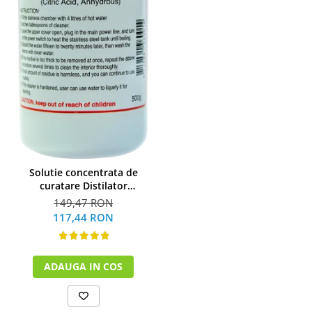
Solutie concentrata de
curatare Distilator
MegaHome 500 g
149,47 RON
117,44 RON
ADAUGA IN COS