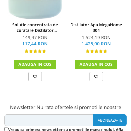
Solutie concentrata de
Distilator Apa MegaHome
curatare Distilator
304
MegaHome 500 g
149,47 RON
1.524,19 RON
117,44 RON
1.425,00 RON
ADAUGA IN COS
ADAUGA IN COS
Newsletter
Nu rata ofertele si promotiile noastre
Vreau sa primesc newsletter cu promotiile magazinului. Afla