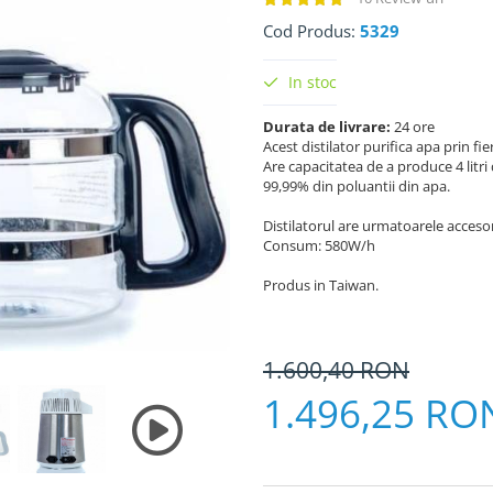
Cod Produs:
5329
In stoc
Durata de livrare:
24 ore
Acest distilator purifica apa prin fi
Are capacitatea de a produce 4 litri
99,99% din poluantii din apa.
Distilatorul are urmatoarele accesorii
Consum: 580W/h
Produs in Taiwan.
1.600,40
RON
1.496,25 RO