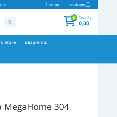
utor
Checkout
Intra in cont
Cosul tau:
0
0,00
 Livrare
Despre noi
Apa MegaHome 304