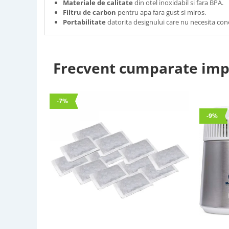
Materiale de calitate
din otel inoxidabil si fara BPA.
Filtru de carbon
pentru apa fara gust si miros.
Portabilitate
datorita designului care nu necesita con
Frecvent cumparate im
-7%
-9%