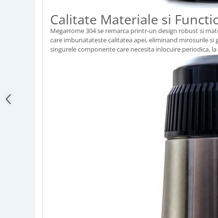
Calitate Materiale si Functi
MegaHome 304 se remarca printr-un design robust si materiale
care imbunatateste calitatea apei, eliminand mirosurile si g
singurele componente care necesita inlocuire periodica, la fie