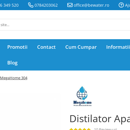
6 349 520
0784203062
office@bewater.ro
Aj
Promotii
Contact
Cum Cumpar
Informatii
Blog
pa MegaHome 304
Distilator 
10 Review-uri