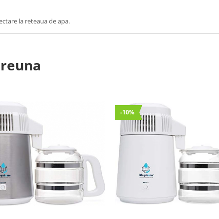
ectare la reteaua de apa.
preuna
-10%