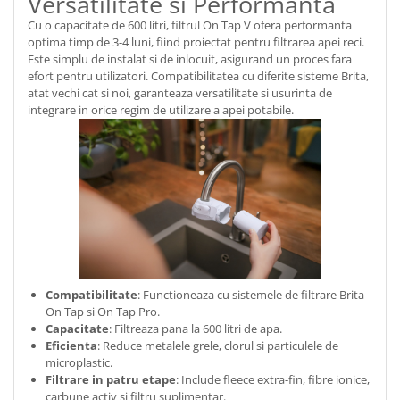
Versatilitate si Performanta
Cu o capacitate de 600 litri, filtrul On Tap V ofera performanta
optima timp de 3-4 luni, fiind proiectat pentru filtrarea apei reci.
Este simplu de instalat si de inlocuit, asigurand un proces fara
efort pentru utilizatori. Compatibilitatea cu diferite sisteme Brita,
atat vechi cat si noi, garanteaza versatilitate si usurinta de
integrare in orice regim de utilizare a apei potabile.
Compatibilitate
: Functioneaza cu sistemele de filtrare Brita
On Tap si On Tap Pro.
Capacitate
: Filtreaza pana la 600 litri de apa.
Eficienta
: Reduce metalele grele, clorul si particulele de
microplastic.
Filtrare in patru etape
: Include fleece extra-fin, fibre ionice,
carbune activ si filtru suplimentar.