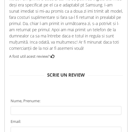
deși era specificat pe el ca e adaptabil pt Samsung. I-am
sunat imediat si mi-au promis ca a doua zi imi trimit alt model,
fara costuri suplimentare si fara sa-l fi returnat in prealabil pe
primul. Da, chiar l-am primit in următoarea zi, s-a potrivit si l-
am returnat pe primul. Apoi am mai primit un telefon de la
dumnealor ca sa ma întrebe daca e totul in regula si sunt
mulțumită. Inca odată, va multumesc! Ar fi minunat daca toti
comercianții de la noi ar fi asemeni vouă!
A fost util acest review?
SCRIE UN REVIEW
Nume, Prenume:
Email: