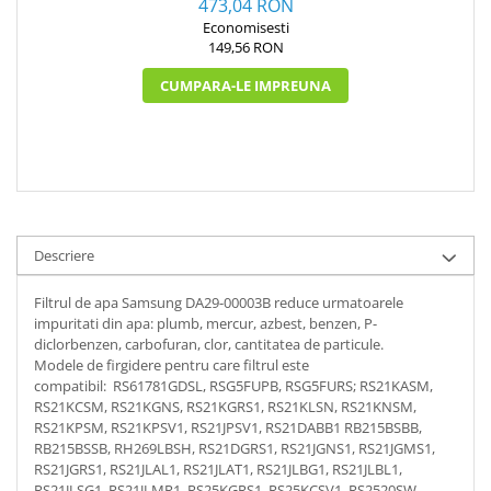
473,04 RON
Economisesti
149,56 RON
CUMPARA-LE IMPREUNA
Descriere
Filtrul de apa Samsung DA29-00003B reduce urmatoarele
impuritati din apa: plumb, mercur, azbest, benzen, P-
diclorbenzen, carbofuran, clor, cantitatea de particule.
Modele de firgidere pentru care filtrul este
compatibil: RS61781GDSL, RSG5FUPB, RSG5FURS; RS21KASM,
RS21KCSM, RS21KGNS, RS21KGRS1, RS21KLSN, RS21KNSM,
RS21KPSM, RS21KPSV1, RS21JPSV1, RS21DABB1 RB215BSBB,
RB215BSSB, RH269LBSH, RS21DGRS1, RS21JGNS1, RS21JGMS1,
RS21JGRS1, RS21JLAL1, RS21JLAT1, RS21JLBG1, RS21JLBL1,
RS21JLSG1, RS21JLMR1, RS25KGRS1, RS25KCSV1, RS2520SW,