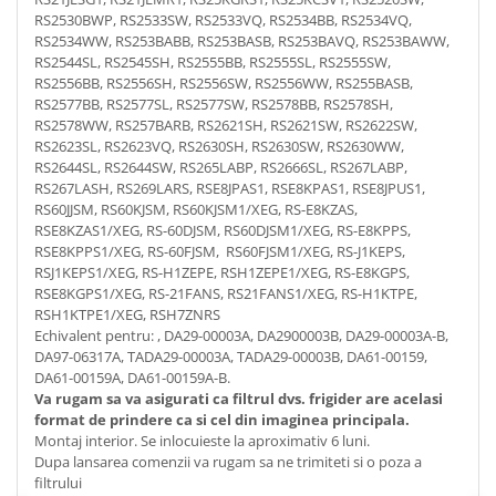
RS2530BWP, RS2533SW, RS2533VQ, RS2534BB, RS2534VQ,
RS2534WW, RS253BABB, RS253BASB, RS253BAVQ, RS253BAWW,
RS2544SL, RS2545SH, RS2555BB, RS2555SL, RS2555SW,
RS2556BB, RS2556SH, RS2556SW, RS2556WW, RS255BASB,
RS2577BB, RS2577SL, RS2577SW, RS2578BB, RS2578SH,
RS2578WW, RS257BARB, RS2621SH, RS2621SW, RS2622SW,
RS2623SL, RS2623VQ, RS2630SH, RS2630SW, RS2630WW,
RS2644SL, RS2644SW, RS265LABP, RS2666SL, RS267LABP,
RS267LASH, RS269LARS, RSE8JPAS1, RSE8KPAS1, RSE8JPUS1,
RS60JJSM, RS60KJSM, RS60KJSM1/XEG, RS-E8KZAS,
RSE8KZAS1/XEG, RS-60DJSM, RS60DJSM1/XEG, RS-E8KPPS,
RSE8KPPS1/XEG, RS-60FJSM, RS60FJSM1/XEG, RS-J1KEPS,
RSJ1KEPS1/XEG, RS-H1ZEPE, RSH1ZEPE1/XEG, RS-E8KGPS,
RSE8KGPS1/XEG, RS-21FANS, RS21FANS1/XEG, RS-H1KTPE,
RSH1KTPE1/XEG, RSH7ZNRS
Echivalent pentru: , DA29-00003A, DA2900003B, DA29-00003A-B,
DA97-06317A, TADA29-00003A, TADA29-00003B, DA61-00159,
DA61-00159A, DA61-00159A-B.
Va rugam sa va asigurati ca filtrul dvs. frigider are acelasi
format de prindere ca si cel din imaginea principala.
Montaj interior. Se inlocuieste la aproximativ 6 luni.
Dupa lansarea comenzii va rugam sa ne trimiteti si o poza a
filtrului