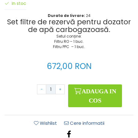
In stoc
Durata de livrare:
24
Set filtre de rezervă pentru dozator
de apă carbogazoasă.
Setul conține:
Filtru RO – 1 buc.
Filtru PPC – 1 buc.
672,00 RON
-
+
ADAUGA IN
COS
Wishlist
Cere informatii