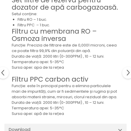
dozator de apă carbogazoasă.
Setul conține:
Filtru RO – 1 buc.
Filtru PPC – 1 buc.
Filtru cu membrana RO –
Osmoza inversa
Funcție: Precizia de filtrare este de 0,0001 microni, ceea
ce poate filtra 99,9% din poluanții din apă.
Durata de viață: 2000 litri (0-300PPM) , 10 – 12 luni.
Termperatura apei: 5-35°C
Sursa apei: apa de la rețea
Filtru PPC carbon activ
Funcție: este în principal pentru a elimina particulele
mari de impurități, cum ar fi sedimentele și rugina și pot
absorbi materii straine, mirosuri, clorul rezidual din apa.
Durata de viață: 2000 litri (0-300PPM) , 10 – 12 luni.
Termperatura apei: 5-35°C
Sursa apei: apă de la rețea
Download