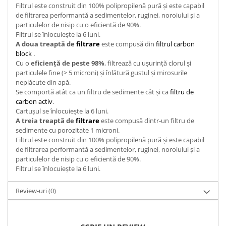
Filtrul este construit din 100% polipropilenă pură și este capabil
de filtrarea performantă a sedimentelor, ruginei, noroiului și a
particulelor de nisip cu o eficientă de 90%.
Filtrul se înlocuiește la 6 luni.
A doua treaptă de
filtrare
este compusă din
filtrul carbon
block .
Cu o
eficiență de peste 98%
, filtrează cu ușurință clorul și
particulele fine (> 5 microni) și înlătură gustul și mirosurile
neplăcute din apă.
Se comportă atât ca un filtru de sedimente cât și ca
filtru de
carbon activ
.
Cartușul se înlocuiește la 6 luni.
A treia treaptă de
filtrare
este compusă dintr-un filtru de
sedimente cu porozitate 1 microni.
Filtrul este construit din 100% polipropilenă pură și este capabil
de filtrarea performantă a sedimentelor, ruginei, noroiului și a
particulelor de nisip cu o eficientă de 90%.
Filtrul se înlocuiește la 6 luni.
Review-uri
(0)