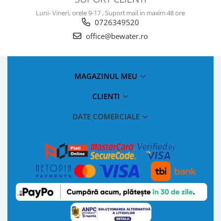
Luni- Vineri, orele 9-17 , Suport mail in maxim 48 ore
0726349520
office@bewater.ro
MAGAZINUL MEU
CLIENTI
DATE COMERCIALE