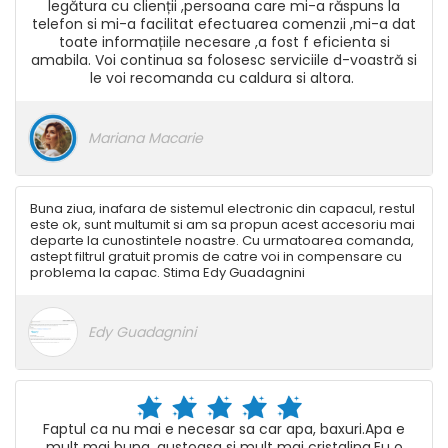
legătura cu clienții ,persoana care mi-a răspuns la
telefon si mi-a facilitat efectuarea comenzii ,mi-a dat
toate informațiile necesare ,a fost f eficienta si
amabila. Voi continua sa folosesc serviciile d-voastră si
le voi recomanda cu caldura si altora.
Mariana Macarie
Buna ziua, inafara de sistemul electronic din capacul, restul
este ok, sunt multumit si am sa propun acest accesoriu mai
departe la cunostintele noastre. Cu urmatoarea comanda,
astept filtrul gratuit promis de catre voi in compensare cu
problema la capac. Stima Edy Guadagnini
Edy Guadagnini
Faptul ca nu mai e necesar sa car apa, baxuri.Apa e
mult mai buna, gustoasa si mult mai cristalina.Eu o