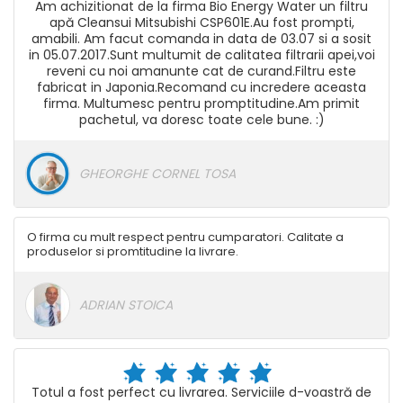
Am achizitionat de la firma Bio Energy Water un filtru
apă Cleansui Mitsubishi CSP601E.Au fost prompti,
amabili. Am facut comanda in data de 03.07 si a sosit
in 05.07.2017.Sunt multumit de calitatea filtrarii apei,voi
reveni cu noi amanunte cat de curand.Filtru este
fabricat in Japonia.Recomand cu incredere aceasta
firma. Multumesc pentru promptitudine.Am primit
pachetul, va doresc toate cele bune. :)
GHEORGHE CORNEL TOSA
O firma cu mult respect pentru cumparatori. Calitate a
produselor si promtitudine la livrare.
ADRIAN STOICA
Totul a fost perfect cu livrarea. Serviciile d-voastră de