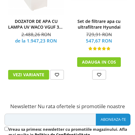
DOZATOR DE APA CU
Set de filtrare apa cu
LAMPA UV WACO VGUF 300
ultrafiltrare Hyundai
UV
2.488,26 RON
729,91 RON
de la 1.947,23 RON
547,67 RON
ADAUGA IN COS
VEZI VARIANTE
Newsletter
Nu rata ofertele si promotiile noastre
Vreau sa primesc newsletter cu promotiile magazinului. Afla
mai multe in
Politica de Confidentialitate