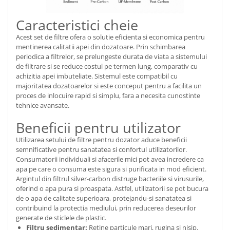
Caracteristici cheie
Acest set de filtre ofera o solutie eficienta si economica pentru
mentinerea calitatii apei din dozatoare. Prin schimbarea
periodica a filtrelor, se prelungeste durata de viata a sistemului
de filtrare si se reduce costul pe termen lung, comparativ cu
achizitia apei imbuteliate. Sistemul este compatibil cu
majoritatea dozatoarelor si este conceput pentru a facilita un
proces de inlocuire rapid si simplu, fara a necesita cunostinte
tehnice avansate.
Beneficii pentru utilizator
Utilizarea setului de filtre pentru dozator aduce beneficii
semnificative pentru sanatatea si confortul utilizatorilor.
Consumatorii individuali si afacerile mici pot avea incredere ca
apa pe care o consuma este sigura si purificata in mod eficient.
Argintul din filtrul silver-carbon distruge bacteriile si virusurile,
oferind o apa pura si proaspata. Astfel, utilizatorii se pot bucura
de o apa de calitate superioara, protejandu-si sanatatea si
contribuind la protectia mediului, prin reducerea deseurilor
generate de sticlele de plastic.
Filtru sedimentar:
Retine particule mari, rugina si nisip.