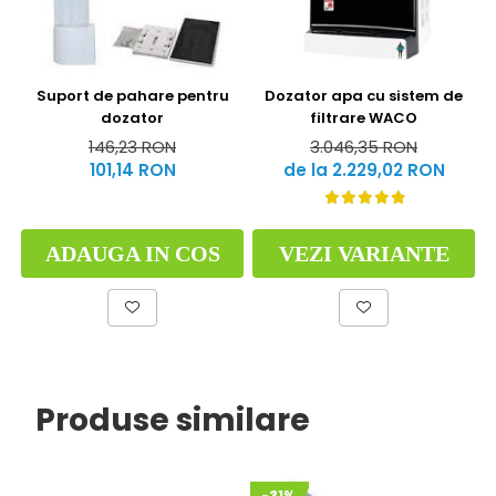
Suport de pahare pentru
Dozator apa cu sistem de
dozator
filtrare WACO
146,23 RON
3.046,35 RON
101,14 RON
de la 2.229,02 RON
ADAUGA IN COS
VEZI VARIANTE
Produse similare
-31%