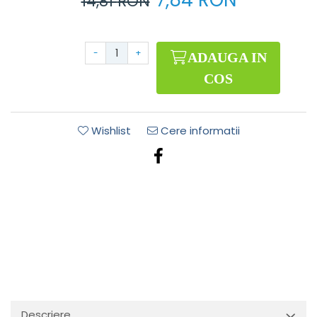
7,84 RON
14,81
RON
-
+
ADAUGA IN
COS
Wishlist
Cere informatii
Descriere