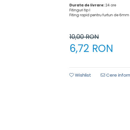
Durata de livrare:
24 ore
Fitinguri tip I
Fiting rapid pentru furtun de 6mm s
10,00
RON
6,72 RON
Wishlist
Cere inform