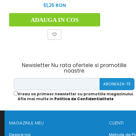
51,25 RON
ADAUGA IN COS
Newsletter
Nu rata ofertele si promotiile
noastre
Vreau sa primesc newsletter cu promotiile magazinului.
Afla mai multe in
Politica de Confidentialitate
MAGAZINUL MEU
CLIENTI
Despre noi
Metode de Pl