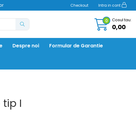
or
Checkout
Intra in cont
Cosul tau:
0
0,00
re
Despre noi
Formular de Garantie
tip I