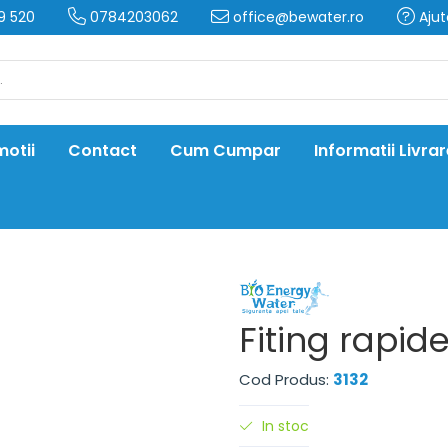
9 520
0784203062
office@bewater.ro
Ajut
otii
Contact
Cum Cumpar
Informatii Livra
Fiting rapide 
Cod Produs:
3132
In stoc