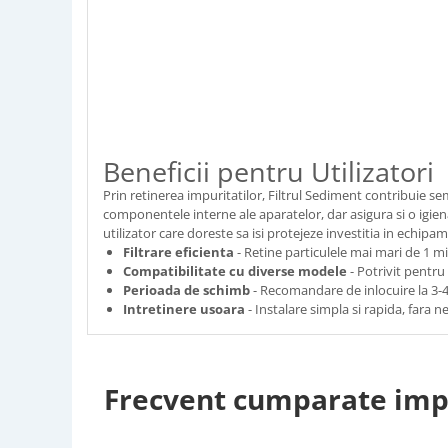
Beneficii pentru Utilizatori
Prin retinerea impuritatilor, Filtrul Sediment contribuie se
componentele interne ale aparatelor, dar asigura si o igien
utilizator care doreste sa isi protejeze investitia in echipa
Filtrare eficienta
- Retine particulele mai mari de 1 m
Compatibilitate cu diverse modele
- Potrivit pentru
Perioada de schimb
- Recomandare de inlocuire la 3-
Intretinere usoara
- Instalare simpla si rapida, fara n
Frecvent cumparate im