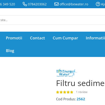
6 349 520
0784203062
office@bewater.ro
Aj
Promotii
Contact
Cum Cumpar
Informatii
Blog
Filtru sedime
1 review
Cod Produs:
2562