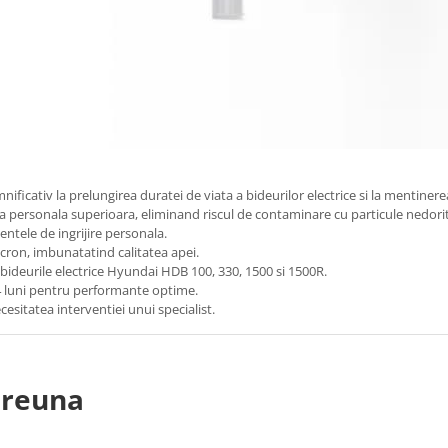
mnificativ la prelungirea duratei de viata a bideurilor electrice si la mentine
a personala superioara, eliminand riscul de contaminare cu particule nedorite
mentele de ingrijire personala.
icron, imbunatatind calitatea apei.
 bideurile electrice Hyundai HDB 100, 330, 1500 si 1500R.
4 luni pentru performante optime.
ecesitatea interventiei unui specialist.
preuna