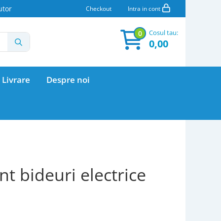
utor
Checkout
Intra in cont
Cosul tau:
0
0,00
 Livrare
Despre noi
nt bideuri electrice