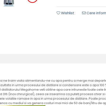
Wishlist
Cere inform
pa si ne traim viata alimentandu-ne cu apa pentru a merge mai depar
rezultata in urma procesului de distilare si condensare este o apa 100
rul distilatorului Megahome veti obtine apa care intruneste toate cele tr
d 316 (inox chirurgical), ceea ce inseamna ca puteti procesa chiar s
le volatile ramase in apa in urma procesului de distilare. Poate proce
enos cu mediul si va genera costuri mai mici de 50 de bani/litru de ap