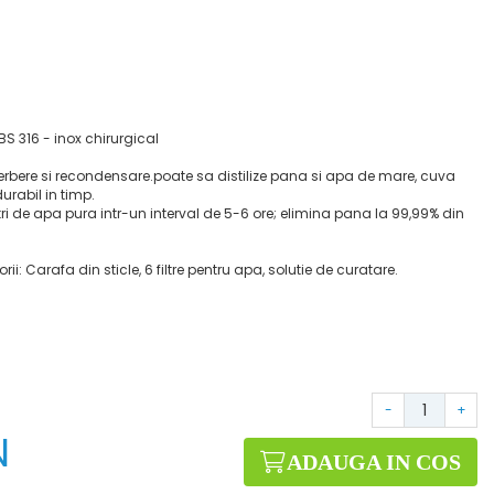
 316 - inox chirurgical
 fierbere si recondensare.poate sa distilize pana si apa de mare, cuva
urabil in timp.
ri de apa pura intr-un interval de 5-6 ore; elimina pana la 99,99% din
ii: Carafa din sticle, 6 filtre pentru apa, solutie de curatare.
-
+
N
ADAUGA IN COS