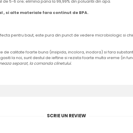
l de 5-6 ore; elimina pana la 99,99% din poluantii din apa.
l , si alte materiale fara continut de BPA.
ta pentru baut, este pura din punct de vedere microbiologic si chimi
te de calitate foarte buna (insipida, incolora, inodora) si fara subst
siti la noi, sunt destul de ieftine si rezista foarte multa vreme (in fun
ioneaza separat, la comanda clinetului.
SCRIE UN REVIEW