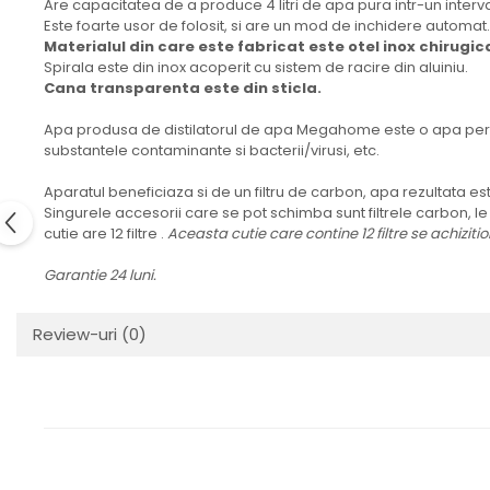
Are capacitatea de a produce 4 litri de apa pura intr-un interva
Este foarte usor de folosit, si are un mod de inchidere automat.
Materialul din care este fabricat este otel inox chirugica
Spirala este din inox acoperit cu sistem de racire din aluiniu.
Cana transparenta este din sticla.
Apa produsa de distilatorul de apa Megahome este o apa perfec
substantele contaminante si bacterii/virusi, etc.
Aparatul beneficiaza si de un filtru de carbon, apa rezultata es
Singurele accesorii care se pot schimba sunt filtrele carbon, le ga
cutie are 12 filtre .
Aceasta cutie care contine 12 filtre se achizit
Garantie 24 luni.
Review-uri
(0)