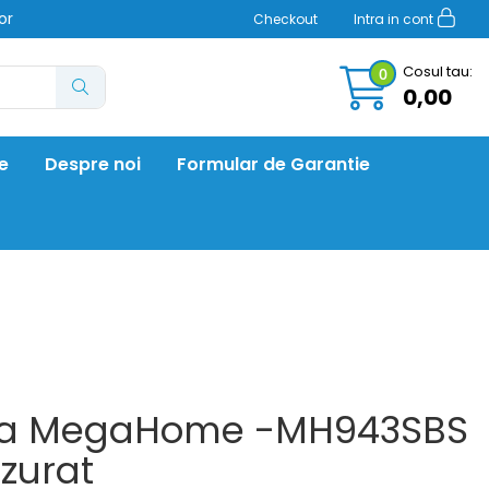
or
Checkout
Intra in cont
Cosul tau:
0
0,00
re
Despre noi
Formular de Garantie
 Apa MegaHome -MH943SBS
azurat