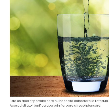
Este un aparat portabil care nu necesita conectare la reteaua
Acest distilator purifica apa prin fierbere si recondensare.