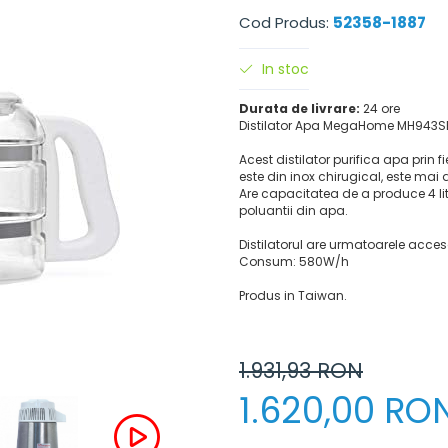
Cod Produs:
52358-1887
In stoc
Durata de livrare:
24 ore
Distilator Apa MegaHome MH943SBS
Acest distilator purifica apa prin
este din inox chirugical, este mai d
Are capacitatea de a produce 4 lit
poluantii din apa.
Distilatorul are urmatoarele accesor
Consum: 580W/h
Produs in Taiwan.
1.931,93
RON
1.620,00 RO