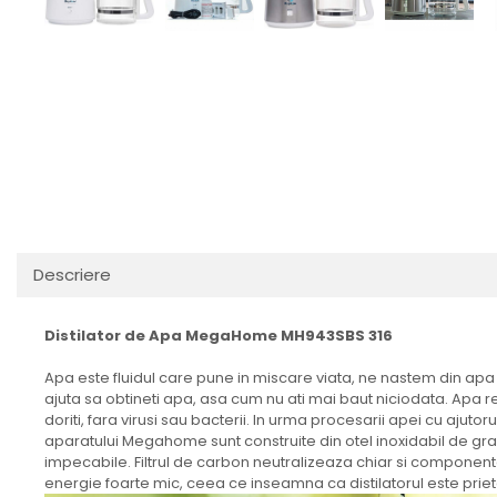
Descriere
Distilator de Apa MegaHome MH943SBS 316
Apa este fluidul care pune in miscare viata, ne nastem din a
ajuta sa obtineti apa, asa cum nu ati mai baut niciodata. Apa 
doriti, fara virusi sau bacterii. In urma procesarii apei cu ajuto
aparatului Megahome sunt construite din otel inoxidabil de gra
impecabile. Filtrul de carbon neutralizeaza chiar si componente
energie foarte mic, ceea ce inseamna ca distilatorul este priet