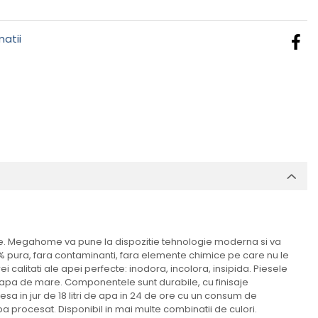
atii
te. Megahome va pune la dispozitie tehnologie moderna si va
 % pura, fara contaminanti, fara elemente chimice pe care nu le
ei calitati ale apei perfecte: inodora, incolora, insipida. Piesele
i apa de mare. Componentele sunt durabile, cu finisaje
sa in jur de 18 litri de apa in 24 de ore cu un consum de
a procesat. Disponibil in mai multe combinatii de culori.