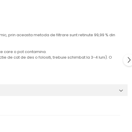
c, prin aceasta metoda de filtrare sunt retinute 99,99 % din
ante care o pot contamina.
ctie de cat de des o folositi, trebuie schimbat la 3-4 luni). O