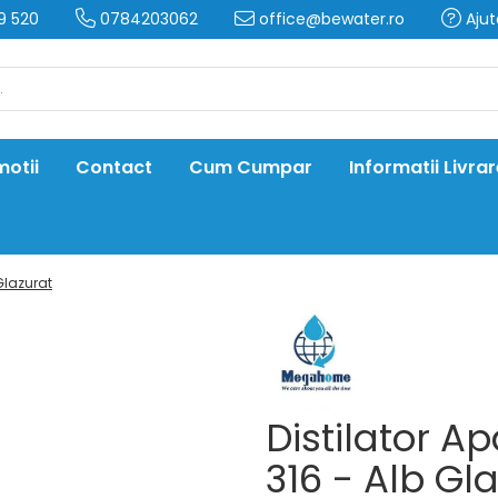
9 520
0784203062
office@bewater.ro
Ajut
otii
Contact
Cum Cumpar
Informatii Livra
Glazurat
Distilator
316 - Alb Gl