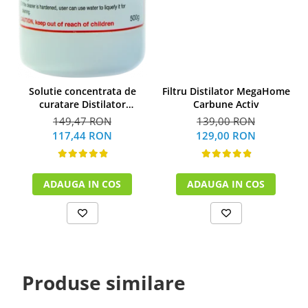
Solutie concentrata de
Filtru Distilator MegaHome
curatare Distilator
Carbune Activ
MegaHome 500 g
149,47 RON
139,00 RON
117,44 RON
129,00 RON
ADAUGA IN COS
ADAUGA IN COS
Produse similare