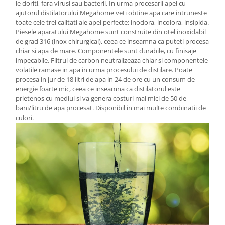
le doriti, fara virusi sau bacterii. In urma procesarii apei cu
ajutorul distilatorului Megahome veti obtine apa care intruneste
toate cele trei calitati ale apei perfecte: inodora, incolora, insipida.
Piesele aparatului Megahome sunt construite din otel inoxidabil
de grad 316 (inox chirurgical), ceea ce inseamna ca puteti procesa
chiar si apa de mare. Componentele sunt durabile, cu finisaje
impecabile. Filtrul de carbon neutralizeaza chiar si componentele
volatile ramase in apa in urma procesului de distilare. Poate
procesa in jur de 18 litri de apa in 24 de ore cu un consum de
energie foarte mic, ceea ce inseamna ca distilatorul este
prietenos cu mediul si va genera costuri mai mici de 50 de
bani/litru de apa procesat. Disponibil in mai multe combinatii de
culori.