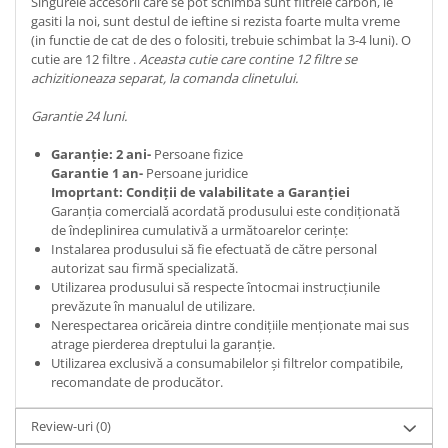
Singurele accesorii care se pot schimba sunt filtrele carbon, le
gasiti la noi, sunt destul de ieftine si rezista foarte multa vreme
(in functie de cat de des o folositi, trebuie schimbat la 3-4 luni). O
cutie are 12 filtre .
Aceasta cutie care contine 12 filtre se
achizitioneaza separat, la comanda clinetului.
Garantie 24 luni.
Garanție: 2 ani-
Persoane fizice
Garantie 1 an-
Persoane juridice
Imoprtant: Condiții de valabilitate a Garanției
Garanția comercială acordată produsului este condiționată
de îndeplinirea cumulativă a următoarelor cerințe:
Instalarea produsului să fie efectuată de către personal
autorizat sau firmă specializată.
Utilizarea produsului să respecte întocmai instrucțiunile
prevăzute în manualul de utilizare.
Nerespectarea oricăreia dintre condițiile menționate mai sus
atrage pierderea dreptului la garanție.
Utilizarea exclusivă a consumabilelor și filtrelor compatibile,
recomandate de producător.
Review-uri
(0)