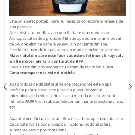
Este un aparat portabil care nu necesita conectare la reteaua de
apa potabila.
Acest distilator purifica apa prin fierbere si recondensare.
Are capacitatea de a produce 4 litri de apa pura intr-un interval
de 5-6 ore; elimina pana la 99,99% din poluantii din apa.
Este foarte usor de folosit, si are un mod de inchidere automat.
Materialul din care este fabricat este otel inox chirugical ,
si alte materiale fara continut de BPA.
Spirala este din inox acoperit cu sistem de racire din aluiniu.
Cana transparenta este din sticla.
Apa produsa de distilatorul de apa Megahome este o apa
perfecta pentru baut, este pura din punct de vedere
microbiologic si chimic, prin aceasta metoda de filtrare sunt
retinute 99,99 % din substantele contaminante si bacterii/virusi,
etc.
Aparatul beneficiaza si de un filtru de carbon, apa rezultata este
de calitate foarte buna (insipida, incolora, inodora) si fara
substante care o pot contamina.