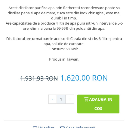
Acest distilator purifica apa prin fierbere si recondensare.poate sa
distilize pana si apa de mare, cuva este din inox chirugical, este mai
durabil in timp.
Are capacitatea de a produce 4 litri de apa pura intr-un interval de 5-6
ore; elimina pana la 99,99% din poluantii din apa.
Distilatorul are urmatoarele accesorii: Carafa din sticle, 6 filtre pentru
apa, solutie de curatare.
Consum: 580W/h
Produs in Taiwan.
1.620,00 RON
1.931,93
RON
-
+
ADAUGA IN
COS