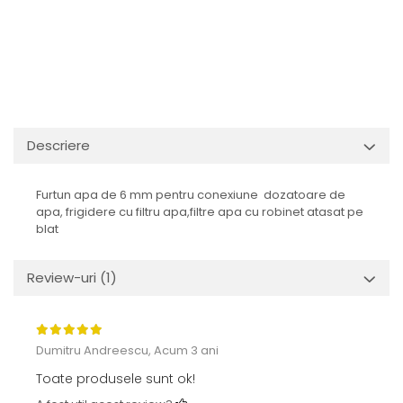
Descriere
Furtun apa de 6 mm pentru conexiune dozatoare de
apa, frigidere cu filtru apa,filtre apa cu robinet atasat pe
blat
Review-uri
(1)
Dumitru Andreescu,
Acum 3 ani
Toate produsele sunt ok!