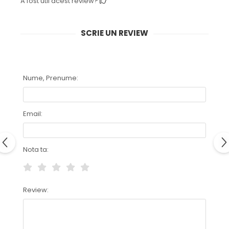
A fost util acest review?
SCRIE UN REVIEW
Nume, Prenume:
Email:
Nota ta:
Review: