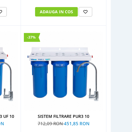
ADAUGA IN COS
-37%
3 UF 10
SISTEM FILTRARE PUR3 10
ON
712,09 RON
451,85 RON