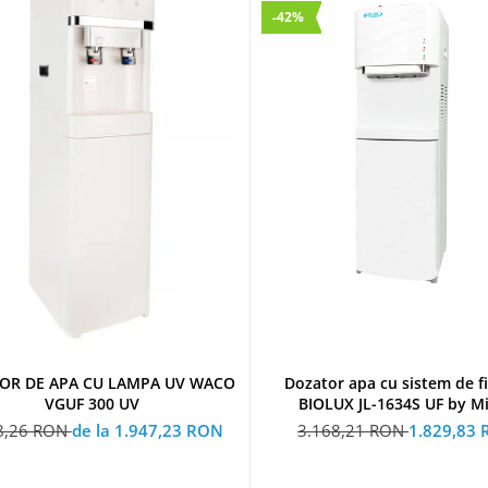
-42%
Dozator apa cu sistem de fi
OR DE APA CU LAMPA UV WACO
BIOLUX JL-1634S UF by M
VGUF 300 UV
3.168,21 RON
1.829,83
8,26 RON
de la 1.947,23 RON