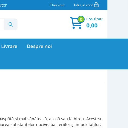
utor
Checkout
Intra in cont
Cosul tau:
0
0,00
 Livrare
Despre noi
oaspătă și mai sănătoasă, acasă sau la birou. Acestea
area substanțelor nocive, bacteriilor și impurităților.