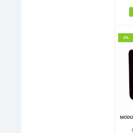
-3%
MODUL