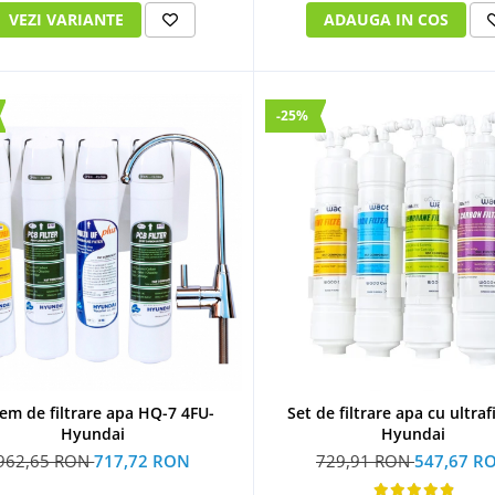
ADAUGA IN COS
VEZI VARIANTE
-25%
tem de filtrare apa HQ-7 4FU-
Set de filtrare apa cu ultraf
Hyundai
Hyundai
962,65 RON
717,72 RON
729,91 RON
547,67 R