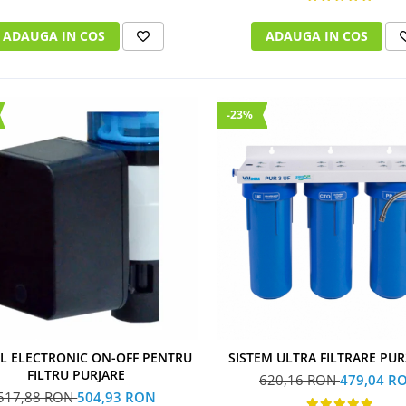
ADAUGA IN COS
ADAUGA IN COS
-23%
 ELECTRONIC ON-OFF PENTRU
SISTEM ULTRA FILTRARE PUR
FILTRU PURJARE
620,16 RON
479,04 R
517,88 RON
504,93 RON