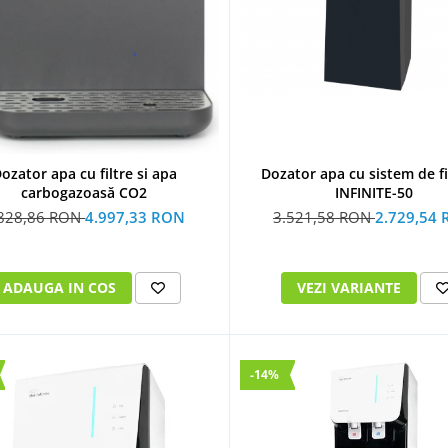
Dozator apa cu sistem de fi
ozator apa cu filtre si apa
INFINITE-50
carbogazoasă CO2
3.521,58 RON
2.729,54
.828,86 RON
4.997,33 RON
VEZI VARIANTE
ADAUGA IN COS
-14%