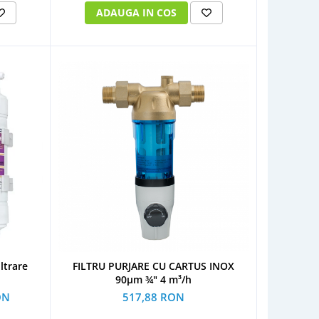
ADAUGA IN COS
iltrare
FILTRU PURJARE CU CARTUS INOX
90µm ¾" 4 m³/h
ON
517,88 RON