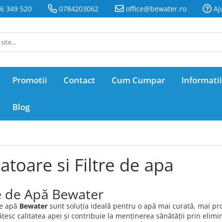
6 349 520
0784203062
office@bewater.ro
Aj
Promotii
Contact
Cum Cumpar
Informatii
Blog
atoare si Filtre de apa
re de Apă Bewater
de apă
Bewater
sunt soluția ideală pentru o apă mai curată, mai pr
esc calitatea apei și contribuie la menținerea sănătății prin elimin