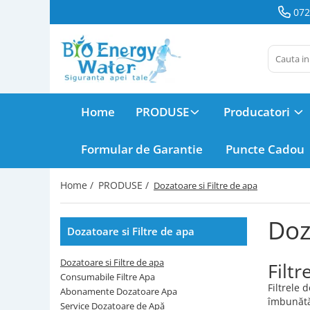
072
PRODUSE
Producatori
Dozatoare
BeWater
si Filtre de
apa
BioLux
Home
PRODUSE
Producatori
Consumabile
Filtre Apa
Bosch
Formular de Garantie
Puncte Cadou
Abonamente
Brita
Dozatoare
Home /
PRODUSE /
Dozatoare si Filtre de apa
Apa
Hyundai
Service
Doz
Dozatoare
Dozatoare si Filtre de apa
juman
de Apă
Filtre Apa
Dozatoare si Filtre de apa
Filt
LG
Frigider
Consumabile Filtre Apa
Filtrele 
Side by
Abonamente Dozatoare Apa
MegaHome
îmbunătăț
Distilatoare
Side
Service Dozatoare de Apă