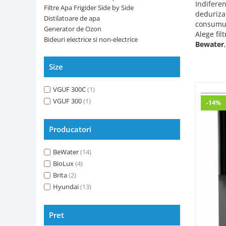
Indiferen
de apa
Filtre Apa Frigider Side by Side
deduriza
OzonFix
Distilatoare de apa
consumul
Generator de Ozon
Generator
Alege fil
Philips
Bideuri electrice si non-electrice
de Ozon
Bewater
Samsung
Bideuri
Size
electrice si
Whirlpool
non-
VGUF 300C
(1)
electrice
VGUF 300
(1)
-14%
Producatori
BeWater
(14)
BioLux
(4)
Brita
(2)
Hyundai
(13)
Pret