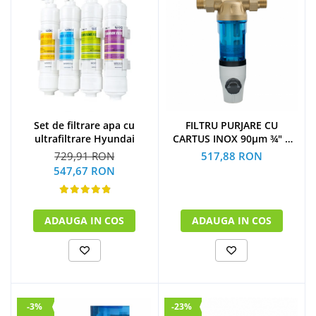
Set de filtrare apa cu
FILTRU PURJARE CU
ultrafiltrare Hyundai
CARTUS INOX 90µm ¾" 4
m³/h
729,91 RON
517,88 RON
547,67 RON
ADAUGA IN COS
ADAUGA IN COS
-3%
-23%