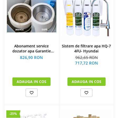
Abonament service
Sistem de filtrare apa HQ-7
dozator apa Garantie
4FU- Hyundai
extinsa 12 luni
826,90 RON
962,65 RON
717,72 RON
ADAUGA IN COS
ADAUGA IN COS
-25%