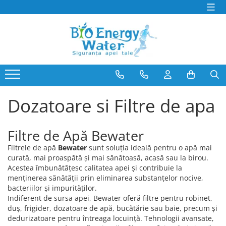
PRODUSE
Producatori
Dozatoare si Filtre de apa
BeWater
Consumabile Filtre Apa
BioLux
Abonamente Dozatoare Apa
Bosch
Service Dozatoare de Apă
Brita
Dozatoare si Filtre de apa
Filtre Apa Frigider Side by Side
Hyundai
Distilatoare de apa
juman
Filtre de Apă Bewater
Generator de Ozon
LG
Bideuri electrice si non-electrice
MegaHome
Filtrele de apă
Bewater
sunt soluția ideală pentru o apă mai
curată, mai proaspătă și mai sănătoasă, acasă sau la birou.
OzonFix
Acestea îmbunătățesc calitatea apei și contribuie la
Philips
menținerea sănătății prin eliminarea substanțelor nocive,
Samsung
bacteriilor și impurităților.
Indiferent de sursa apei, Bewater oferă filtre pentru robinet,
Whirlpool
duș, frigider, dozatoare de apă, bucătărie sau baie, precum și
dedurizatoare pentru întreaga locuință. Tehnologii avansate,