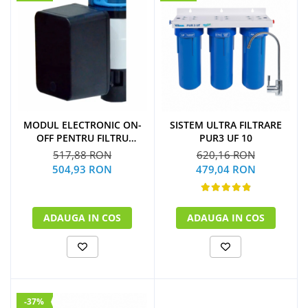
MODUL ELECTRONIC ON-
SISTEM ULTRA FILTRARE
OFF PENTRU FILTRU
PUR3 UF 10
PURJARE
517,88 RON
620,16 RON
504,93 RON
479,04 RON
ADAUGA IN COS
ADAUGA IN COS
-37%