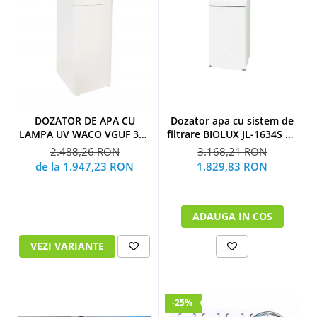
DOZATOR DE APA CU
Dozator apa cu sistem de
LAMPA UV WACO VGUF 300
filtrare BIOLUX JL-1634S UF
UV
by Midea
2.488,26 RON
3.168,21 RON
de la 1.947,23 RON
1.829,83 RON
ADAUGA IN COS
VEZI VARIANTE
-25%