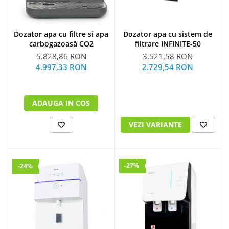
Dozator apa cu filtre si apa
Dozator apa cu sistem de
carbogazoasă CO2
filtrare INFINITE-50
5.828,86 RON
3.521,58 RON
4.997,33 RON
2.729,54 RON
ADAUGA IN COS
VEZI VARIANTE
-27%
-24%