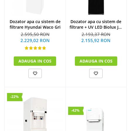
Dozator apa cu sistem de
Dozator apa cu sistem de
filtrare Hyundai Waco Gri
filtrare + UV LED Biolux JL-
1844S
2.595,50 RON
2.193,37 RON
2.229,02 RON
2.155,92 RON
ADAUGA IN COS
ADAUGA IN COS
-22%
-42%