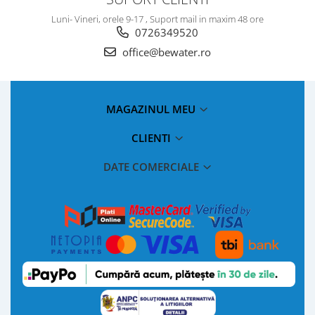
Luni- Vineri, orele 9-17 , Suport mail in maxim 48 ore
0726349520
office@bewater.ro
MAGAZINUL MEU
CLIENTI
DATE COMERCIALE