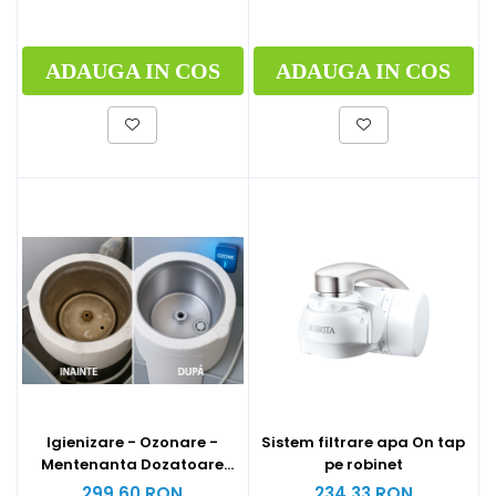
ADAUGA IN COS
ADAUGA IN COS
Igienizare - Ozonare -
Sistem filtrare apa On tap
Mentenanta Dozatoare
pe robinet
apa
299,60 RON
234,33 RON