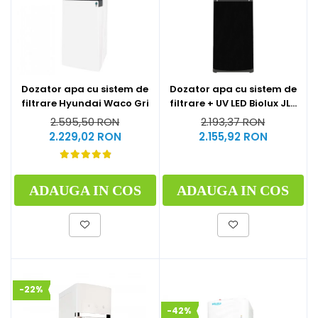
Dozator apa cu sistem de
Dozator apa cu sistem de
filtrare Hyundai Waco Gri
filtrare + UV LED Biolux JL-
1844S
2.595,50 RON
2.193,37 RON
2.229,02 RON
2.155,92 RON
ADAUGA IN COS
ADAUGA IN COS
-22%
-42%