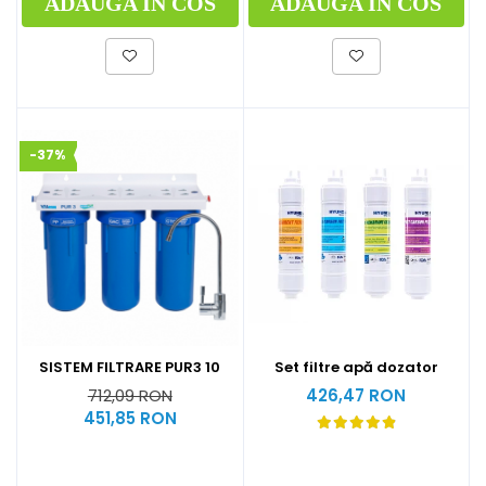
ADAUGA IN COS
ADAUGA IN COS
-37%
SISTEM FILTRARE PUR3 10
Set filtre apă dozator
712,09 RON
426,47 RON
451,85 RON