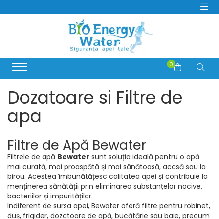
PRODUSE
Producatori
Dozatoare si Filtre de apa
BeWater
Consumabile Filtre Apa
0
BioLux
Abonamente Dozatoare Apa
Bosch
Service Dozatoare de Apă
Dozatoare si Filtre de
Brita
Filtre Apa Frigider Side by Side
Hyundai
apa
Distilatoare de apa
juman
Generator de Ozon
LG
Bideuri electrice si non-electrice
Filtre de Apă Bewater
MegaHome
OzonFix
Filtrele de apă
Bewater
sunt soluția ideală pentru o apă
mai curată, mai proaspătă și mai sănătoasă, acasă sau la
Philips
birou. Acestea îmbunătățesc calitatea apei și contribuie la
Samsung
menținerea sănătății prin eliminarea substanțelor nocive,
Whirlpool
bacteriilor și impurităților.
Indiferent de sursa apei, Bewater oferă filtre pentru robinet,
duș, frigider, dozatoare de apă, bucătărie sau baie, precum