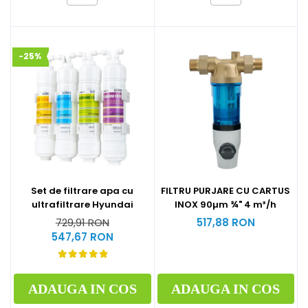
-25%
Set de filtrare apa cu
FILTRU PURJARE CU CARTUS
ultrafiltrare Hyundai
INOX 90µm ¾" 4 m³/h
729,91 RON
517,88 RON
547,67 RON
ADAUGA IN COS
ADAUGA IN COS