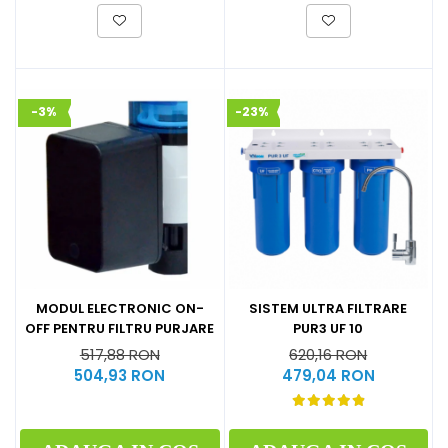
-3%
-23%
MODUL ELECTRONIC ON-
SISTEM ULTRA FILTRARE
OFF PENTRU FILTRU PURJARE
PUR3 UF 10
517,88 RON
620,16 RON
504,93 RON
479,04 RON