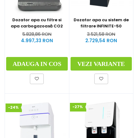
Dozator apa cu sistem de
Dozator apa cu filtre si
filtrare INFINITE-50
apa carbogazoasă CO2
3.521,58 RON
5.828,86 RON
2.729,54 RON
4.997,33 RON
VEZI VARIANTE
ADAUGA IN COS
-27%
-24%