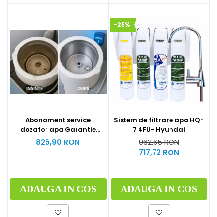
-25%
Abonament service
Sistem de filtrare apa HQ-
dozator apa Garantie
7 4FU- Hyundai
extinsa 12 luni
826,90 RON
962,65 RON
717,72 RON
ADAUGA IN COS
ADAUGA IN COS