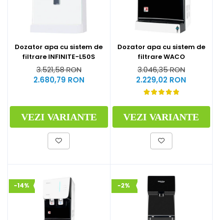
Dozator apa cu sistem de
Dozator apa cu sistem de
filtrare INFINITE-L50S
filtrare WACO
3.521,58 RON
3.046,35 RON
2.680,79 RON
2.229,02 RON
VEZI VARIANTE
VEZI VARIANTE
-14%
-2%