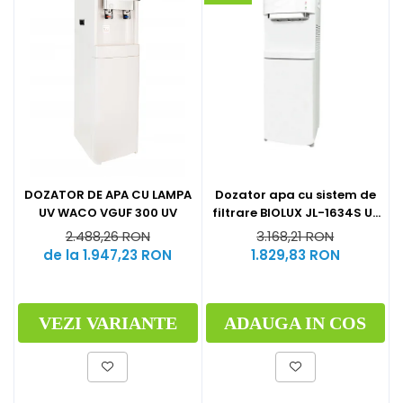
DOZATOR DE APA CU LAMPA
Dozator apa cu sistem de
UV WACO VGUF 300 UV
filtrare BIOLUX JL-1634S UF
by Midea
2.488,26 RON
3.168,21 RON
de la 1.947,23 RON
1.829,83 RON
VEZI VARIANTE
ADAUGA IN COS